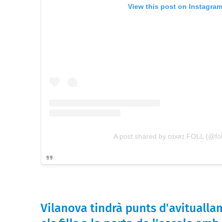
View this post on Instagra
A post shared by ᴅɪᴀʀɪ FOLL (@fol
Vilanova tindrà punts d'avitualla