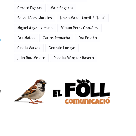
Gerard Figeras
Marc Segarra
Salva López Morales
Josep Manel Ametllé "Jota"
Miguel Ángel Iglesias
Míriam Pérez González
Pau Mateo
Carlos Remacha
Eva Bolaño
s
Gisela Vargas
Gonzalo Luengo
Julio Ruiz Melero
Rosalia Márquez Rasero
n
a