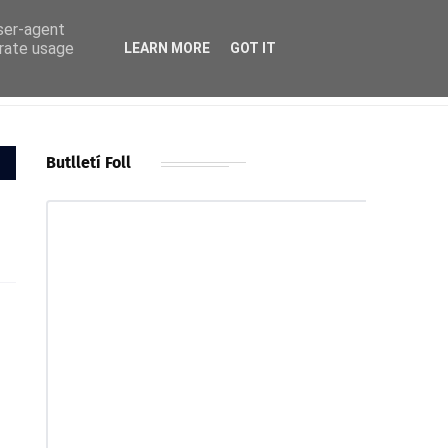
user-agent
erate usage
LEARN MORE
GOT IT
Butlletí Foll