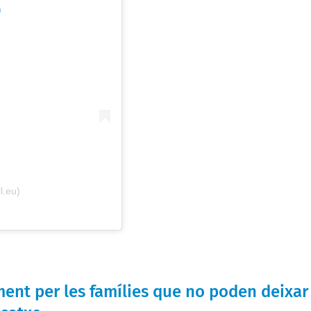
m
l.eu)
ment per les famílies que no poden deixar