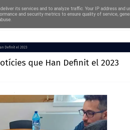
eliver its services and to analyze traffic. Your IP address and 
ormance and security metrics to ensure quality of service, gen
abuse.
Cultura
Societat
Medi Ambient
Esports
Han Definit el 2023
 Notícies que Han Definit el 2023