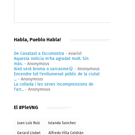
Habla, Pueblo Habla!
De Cavatast a Escumostra
- evarist
Aquesta notícia m'ha agradat molt. Sin
más.
- Anonymous
Això serà broma o sarcasme😛
- Anonymous
Encendre tot l'enllumenat públic de la ciutat
...
- Anonymous
La collada i les seves incomprensions de
l'arr...
- Anonymous
El #PleVNG
Juan Luis Ruiz
Iolanda Sanchez
Gerard Llobet
Alfredo Villa Celdrán