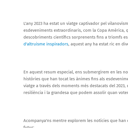
L'any 2023 ha estat un viatge captivador pel vilanovis
esdeveniments extraordinaris, com la Copa Amèrica, q
descobriments científics sorprenents fins a triomfs e
d'altruisme inspiradors
, aquest any ha estat ric en dive
En aquest resum especial, ens submergirem en les notíc
històries que han tocat les ànimes fins als esdevenim
viatge a través dels moments més destacats del 2023, q
resiliència i la grandesa que podem assolir quan vote
Acompanya'ns mentre explorem les notícies que han defen
futur: