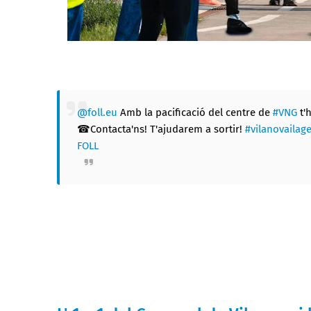
@foll.eu
Amb la pacificació del centre de
#VNG
t'
☎Contacta'ns! T'ajudarem a sortir!
#vilanovailage
FOLL