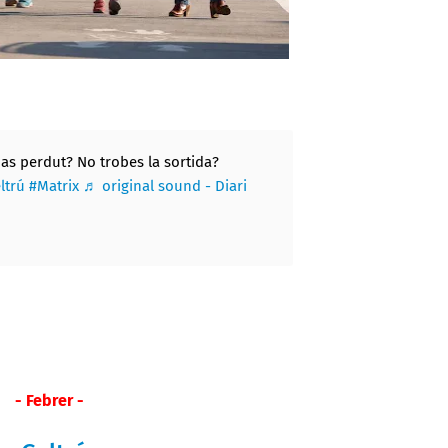
has perdut? No trobes la sortida?
ltrú
#Matrix
♬ original sound - Diari
- Febrer -