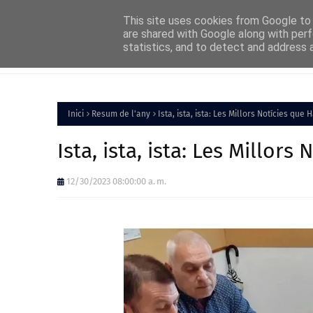
Home
About
FAQs
Contact
This site uses cookies from Google to d
are shared with Google along with perf
statistics, and to detect and address 
Inici
Política
Inici
Resum de l'any
Ista, ista, ista: Les Millors Notícies que 
Ista, ista, ista: Les Millors
12/30/2023 08:00:00 a. m.