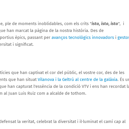
me, ple de moments inoblidables, com els crits "
ista, ista, ista
", i
ue han marcat la pàgina de la nostra història. Des de
sportius èpics, passant per
avanços tecnològics innovadors
i
gesto
rsitat i significat.
ies que han captivat el cor del públic, el vostre cor, des de les
ents que han situat
Vilanova i la Geltrú al centre de la galàxia
. És u
ue han capturat l'essència de la condició VTV i ens han recordat l
m al Juan Luis Ruiz com a alcalde de tothom.
sat la veritat, celebrat la diversitat i il·luminat el camí cap al