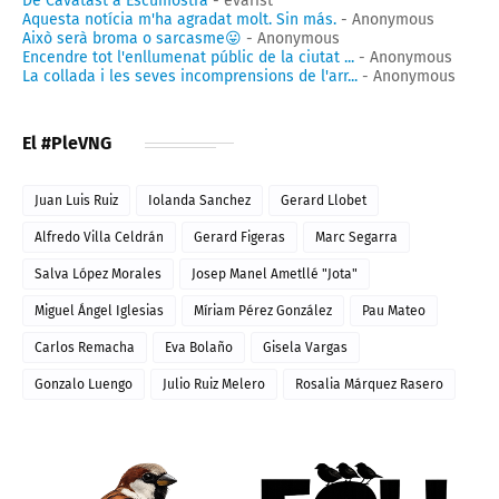
De Cavatast a Escumostra
- evarist
Aquesta notícia m'ha agradat molt. Sin más.
- Anonymous
Això serà broma o sarcasme😛
- Anonymous
Encendre tot l'enllumenat públic de la ciutat ...
- Anonymous
La collada i les seves incomprensions de l'arr...
- Anonymous
El #PleVNG
Juan Luis Ruiz
Iolanda Sanchez
Gerard Llobet
Alfredo Villa Celdrán
Gerard Figeras
Marc Segarra
Salva López Morales
Josep Manel Ametllé "Jota"
Miguel Ángel Iglesias
Míriam Pérez González
Pau Mateo
Carlos Remacha
Eva Bolaño
Gisela Vargas
Gonzalo Luengo
Julio Ruiz Melero
Rosalia Márquez Rasero