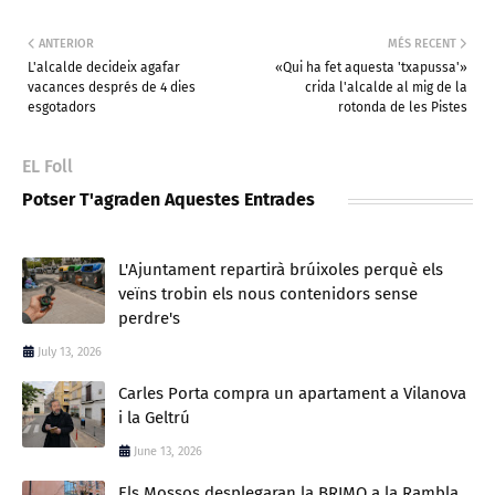
ANTERIOR
MÉS RECENT
L'alcalde decideix agafar
«Qui ha fet aquesta 'txapussa'»
vacances després de 4 dies
crida l'alcalde al mig de la
esgotadors
rotonda de les Pistes
EL Foll
Potser T'agraden Aquestes Entrades
L'Ajuntament repartirà brúixoles perquè els
veïns trobin els nous contenidors sense
perdre's
July 13, 2026
Carles Porta compra un apartament a Vilanova
i la Geltrú
June 13, 2026
Els Mossos desplegaran la BRIMO a la Rambla