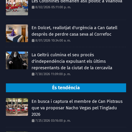
Les Cotonines demanen asil polític a Vilanova
8/02/2026 05:11:00 p. m.
En Dolcet, reallotjat d'urgència a Can Gatell
després de perdre casa seva al Correfoc
8/01/2026 10:34:00 a. m.
La Geltrú culmina el seu procés
d'independència expulsant els últims
representants de la ciutat de la cercavila
7/30/2026 11:09:00 p. m.
És tendència
En busca i captura el membre de Can Pistraus
que va proposar Nacho Vegas pel Tingladu
2026
7/25/2026 03:16:00 p. m.