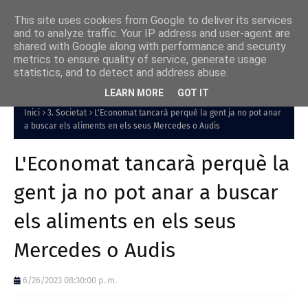
This site uses cookies from Google to deliver its services
and to analyze traffic. Your IP address and user-agent are
shared with Google along with performance and security
metrics to ensure quality of service, generate usage
statistics, and to detect and address abuse.
LEARN MORE
GOT IT
Inici
3. Societat
L'Economat tancarà perquè la gent ja no pot anar
a buscar els aliments en els seus Mercedes o Audis
L'Economat tancarà perquè la
gent ja no pot anar a buscar
els aliments en els seus
Mercedes o Audis
6/26/2023 08:30:00 p. m.