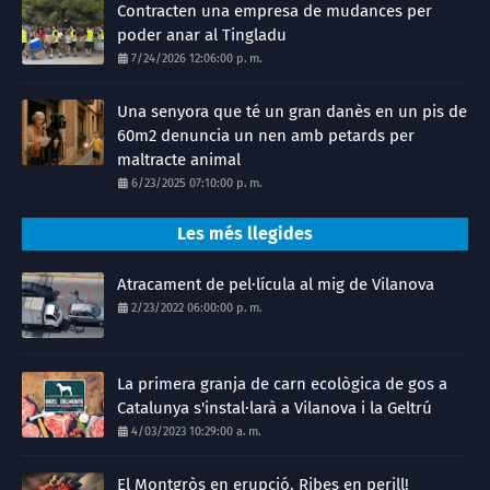
Contracten una empresa de mudances per
poder anar al Tingladu
7/24/2026 12:06:00 p. m.
Una senyora que té un gran danès en un pis de
60m2 denuncia un nen amb petards per
maltracte animal
6/23/2025 07:10:00 p. m.
Les més llegides
Atracament de pel·lícula al mig de Vilanova
2/23/2022 06:00:00 p. m.
La primera granja de carn ecològica de gos a
Catalunya s'instal·larà a Vilanova i la Geltrú
4/03/2023 10:29:00 a. m.
El Montgròs en erupció. Ribes en perill!