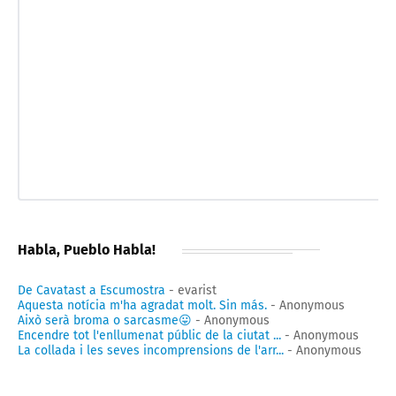
Habla, Pueblo Habla!
De Cavatast a Escumostra
- evarist
Aquesta notícia m'ha agradat molt. Sin más.
- Anonymous
Això serà broma o sarcasme😛
- Anonymous
Encendre tot l'enllumenat públic de la ciutat ...
- Anonymous
La collada i les seves incomprensions de l'arr...
- Anonymous