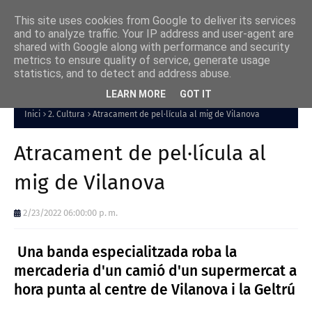
This site uses cookies from Google to deliver its services
and to analyze traffic. Your IP address and user-agent are
shared with Google along with performance and security
metrics to ensure quality of service, generate usage
statistics, and to detect and address abuse.
LEARN MORE
GOT IT
Inici
2. Cultura
Atracament de pel·lícula al mig de Vilanova
Atracament de pel·lícula al
mig de Vilanova
2/23/2022 06:00:00 p. m.
Una banda especialitzada roba la
mercaderia d'un camió d'un supermercat a
hora punta al centre de Vilanova i la Geltrú