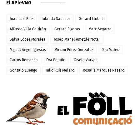
El #PleVNG
Juan Luis Ruiz
Iolanda Sanchez
Gerard Llobet
Alfredo Villa Celdrán
Gerard Figeras
Marc Segarra
Salva López Morales
Josep Manel Ametllé "Jota"
Miguel Ángel Iglesias
Míriam Pérez González
Pau Mateo
Carlos Remacha
Eva Bolaño
Gisela Vargas
Gonzalo Luengo
Julio Ruiz Melero
Rosalia Márquez Rasero