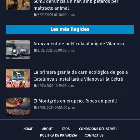
60m2 denuncia un nen amb petards per
maltracte animal
6/23/2025 07:10:00 p. m.
Les més llegides
Atracament de pel·lícula al mig de Vilanova
2/23/2022 06:00:00 p. m.
La primera granja de carn ecològica de gos a
Catalunya s'instal·larà a Vilanova i la Geltrú
4/03/2023 10:29:00 a. m.
El Montgròs en erupció. Ribes en perill!
8/08/2024 07:53:00 p. m.
HOME
ABOUT
FAQS
CONDICIONS DEL SERVEI
POLITICA DE PRIVADESA
CONTACT US