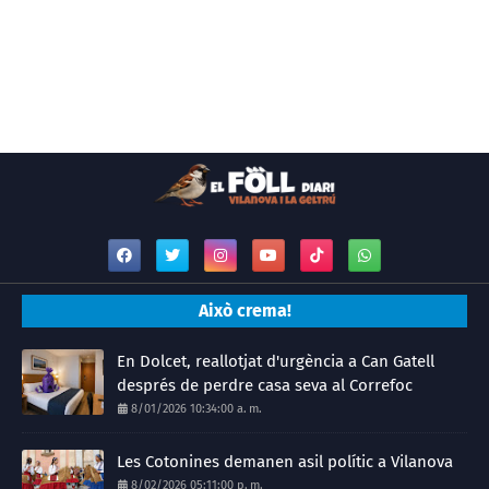
Això crema!
En Dolcet, reallotjat d'urgència a Can Gatell
després de perdre casa seva al Correfoc
8/01/2026 10:34:00 a. m.
Les Cotonines demanen asil polític a Vilanova
8/02/2026 05:11:00 p. m.