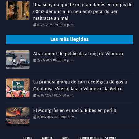
Una senyora que té un gran danès en un pis de
60m2 denuncia un nen amb petards per
maltracte animal
6/23/2025 07:10:00 p. m.
Les més llegides
Atracament de pel·lícula al mig de Vilanova
2/23/2022 06:00:00 p. m.
La primera granja de carn ecològica de gos a
Catalunya s'instal·larà a Vilanova i la Geltrú
4/03/2023 10:29:00 a. m.
El Montgròs en erupció. Ribes en perill!
8/08/2024 07:53:00 p. m.
HOME
ABOUT
FAQS
CONDICIONS DEL SERVEI