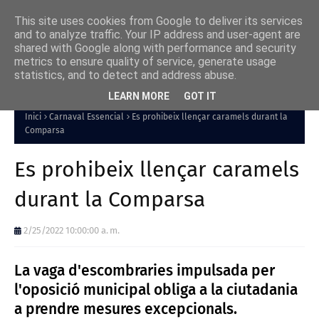
This site uses cookies from Google to deliver its services
and to analyze traffic. Your IP address and user-agent are
shared with Google along with performance and security
metrics to ensure quality of service, generate usage
statistics, and to detect and address abuse.
LEARN MORE
GOT IT
Inici
Carnaval Essencial
Es prohibeix llençar caramels durant la
Comparsa
Es prohibeix llençar caramels
durant la Comparsa
2/25/2022 10:00:00 a. m.
La vaga d'escombraries impulsada per
l'oposició municipal obliga a la ciutadania
a prendre mesures excepcionals.