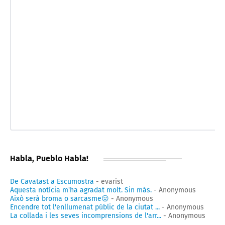
Habla, Pueblo Habla!
De Cavatast a Escumostra
- evarist
Aquesta notícia m'ha agradat molt. Sin más.
- Anonymous
Això serà broma o sarcasme😛
- Anonymous
Encendre tot l'enllumenat públic de la ciutat ...
- Anonymous
La collada i les seves incomprensions de l'arr...
- Anonymous