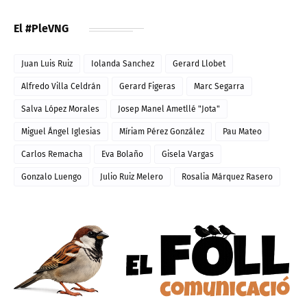
El #PleVNG
Juan Luis Ruiz
Iolanda Sanchez
Gerard Llobet
Alfredo Villa Celdrán
Gerard Figeras
Marc Segarra
Salva López Morales
Josep Manel Ametllé "Jota"
Miguel Ángel Iglesias
Míriam Pérez González
Pau Mateo
Carlos Remacha
Eva Bolaño
Gisela Vargas
Gonzalo Luengo
Julio Ruiz Melero
Rosalia Márquez Rasero