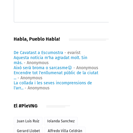
Habla, Pueblo Habla!
De Cavatast a Escumostra
- evarist
Aquesta notícia m'ha agradat molt. Sin
más.
- Anonymous
Això serà broma o sarcasme😛
- Anonymous
Encendre tot l'enllumenat públic de la ciutat
...
- Anonymous
La collada i les seves incomprensions de
l'arr...
- Anonymous
El #PleVNG
Juan Luis Ruiz
Iolanda Sanchez
Gerard Llobet
Alfredo Villa Celdrán