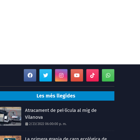
Les més llegides
Atracament de pel·lícula al mig de
Vilanova
2/23/2022 06:00:00 p. m.
La primera granja de carn ecològica de