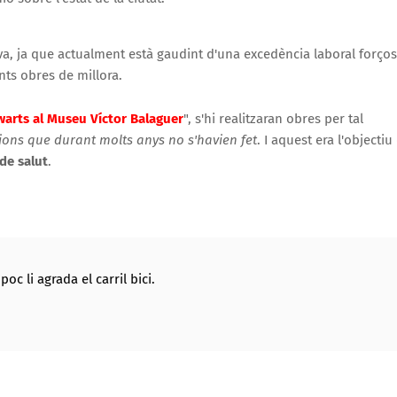
seva, ja que actualment està gaudint d'una excedència laboral forço
ts obres de millora.
arts al Museu Víctor Balaguer
", s'hi realitzaran obres per tal
rsions que durant molts anys no s'havien fet
. I aquest era l'objectiu
 de salut
.
 li agrada el carril bici.