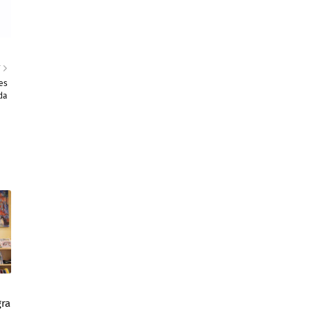
T
es
da
gra