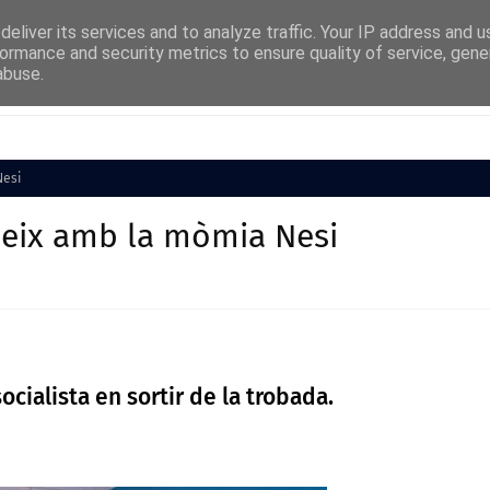
eliver its services and to analyze traffic. Your IP address and 
ormance and security metrics to ensure quality of service, gen
abuse.
Cultura
Societat
Medi Ambient
Esports
Nesi
neix amb la mòmia Nesi
socialista en sortir de la trobada.