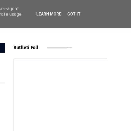
user-agent
erate usage
LEARN MORE
GOT IT
Butlletí Foll