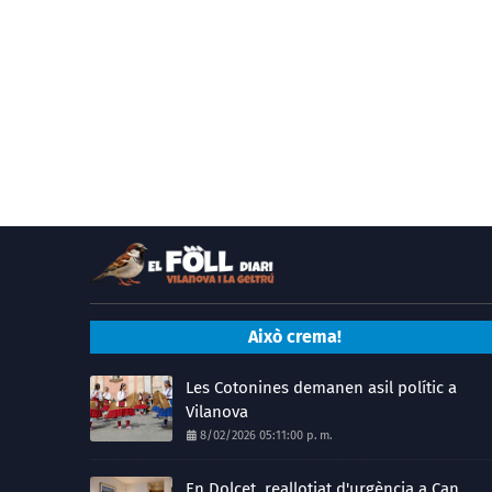
Això crema!
Les Cotonines demanen asil polític a
Vilanova
8/02/2026 05:11:00 p. m.
En Dolcet, reallotjat d'urgència a Can