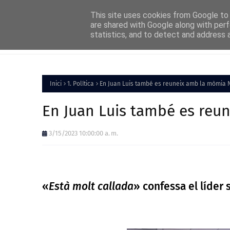
Home
About
FAQs
Contact
This site uses cookies from Google to d
are shared with Google along with perf
statistics, and to detect and address 
Inici
Política
Inici
1. Política
En Juan Luis també es reuneix amb la mòmia 
En Juan Luis també es reu
3/15/2023 10:00:00 a. m.
«
Està molt callada
» confessa el líder 