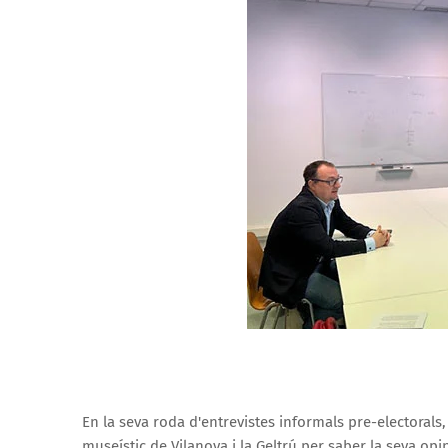
En la seva roda d'entrevistes informals pre-electorals
museístic de Vilanova i la Geltrú per saber la seva opini