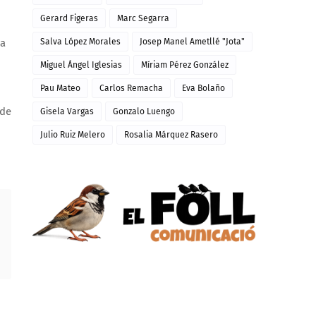
Gerard Figeras
Marc Segarra
sa
Salva López Morales
Josep Manel Ametllé "Jota"
Miguel Ángel Iglesias
Míriam Pérez González
Pau Mateo
Carlos Remacha
Eva Bolaño
 de
Gisela Vargas
Gonzalo Luengo
Julio Ruiz Melero
Rosalia Márquez Rasero