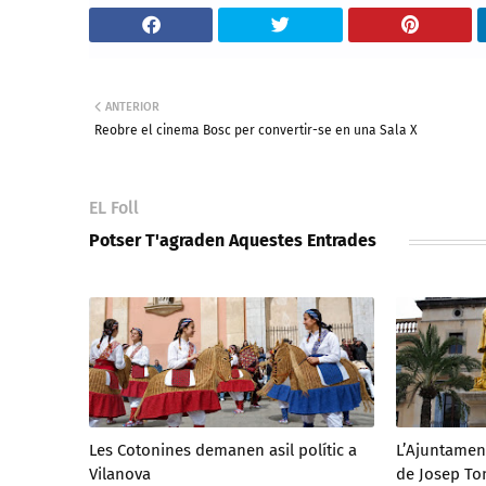
ANTERIOR
Reobre el cinema Bosc per convertir-se en una Sala X
EL Foll
Potser T'agraden Aquestes Entrades
Les Cotonines demanen asil polític a
L’Ajuntament
Vilanova
de Josep To