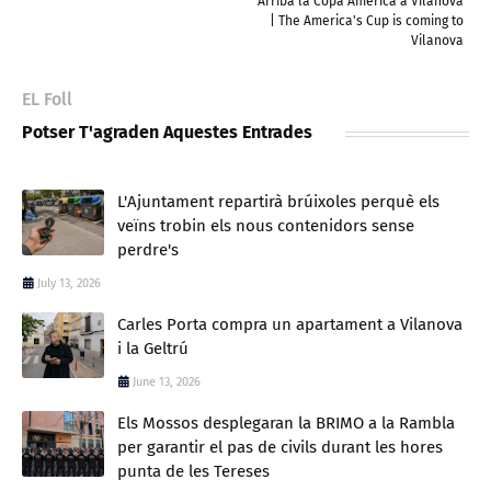
Arriba la Copa Amèrica a Vilanova
| The America's Cup is coming to
Vilanova
EL Foll
Potser T'agraden Aquestes Entrades
L'Ajuntament repartirà brúixoles perquè els
veïns trobin els nous contenidors sense
perdre's
July 13, 2026
Carles Porta compra un apartament a Vilanova
i la Geltrú
June 13, 2026
Els Mossos desplegaran la BRIMO a la Rambla
per garantir el pas de civils durant les hores
punta de les Tereses