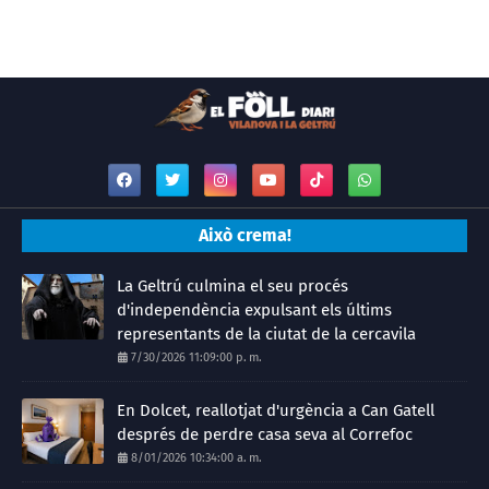
Això crema!
La Geltrú culmina el seu procés
d'independència expulsant els últims
representants de la ciutat de la cercavila
7/30/2026 11:09:00 p. m.
En Dolcet, reallotjat d'urgència a Can Gatell
després de perdre casa seva al Correfoc
8/01/2026 10:34:00 a. m.