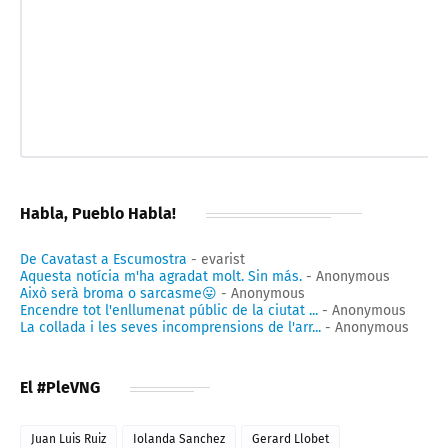
Habla, Pueblo Habla!
De Cavatast a Escumostra
- evarist
Aquesta notícia m'ha agradat molt. Sin más.
- Anonymous
Això serà broma o sarcasme😛
- Anonymous
Encendre tot l'enllumenat públic de la ciutat ...
- Anonymous
La collada i les seves incomprensions de l'arr...
- Anonymous
El #PleVNG
Juan Luis Ruiz
Iolanda Sanchez
Gerard Llobet