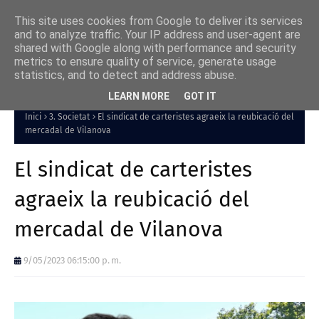
This site uses cookies from Google to deliver its services
and to analyze traffic. Your IP address and user-agent are
shared with Google along with performance and security
metrics to ensure quality of service, generate usage
statistics, and to detect and address abuse.
LEARN MORE
GOT IT
Inici
3. Societat
El sindicat de carteristes agraeix la reubicació del
mercadal de Vilanova
El sindicat de carteristes
agraeix la reubicació del
mercadal de Vilanova
9/05/2023 06:15:00 p. m.