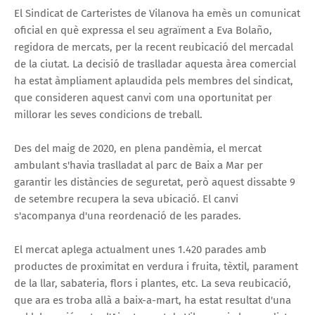
El Sindicat de Carteristes de Vilanova ha emès un comunicat
oficial en què expressa el seu agraïment a Eva Bolaño,
regidora de mercats, per la recent reubicació del mercadal
de la ciutat. La decisió de traslladar aquesta àrea comercial
ha estat àmpliament aplaudida pels membres del sindicat,
que consideren aquest canvi com una oportunitat per
millorar les seves condicions de treball.
Des del maig de 2020, en plena pandèmia, el mercat
ambulant s'havia traslladat al parc de Baix a Mar per
garantir les distàncies de seguretat, però aquest dissabte 9
de setembre recupera la seva ubicació. El canvi
s'acompanya d'una reordenació de les parades.
El mercat aplega actualment unes 1.420 parades amb
productes de proximitat en verdura i fruita, tèxtil, parament
de la llar, sabateria, flors i plantes, etc. La seva reubicació,
que ara es troba allà a baix-a-mart, ha estat resultat d'una