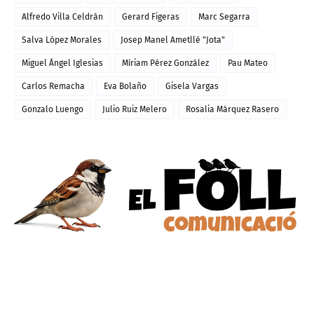
Alfredo Villa Celdrán
Gerard Figeras
Marc Segarra
Salva López Morales
Josep Manel Ametllé "Jota"
Miguel Ángel Iglesias
Míriam Pérez González
Pau Mateo
Carlos Remacha
Eva Bolaño
Gisela Vargas
Gonzalo Luengo
Julio Ruiz Melero
Rosalia Márquez Rasero