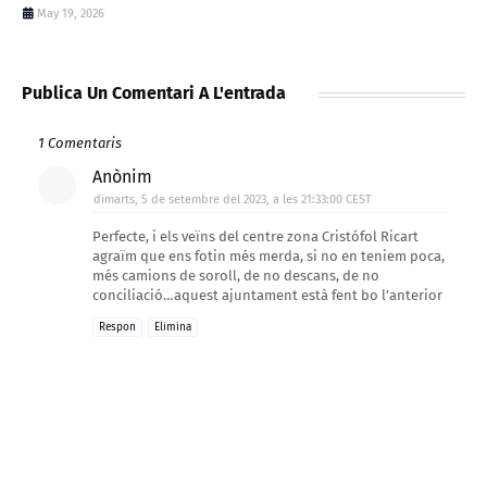
May 19, 2026
Publica Un Comentari A L'entrada
1 Comentaris
Anònim
dimarts, 5 de setembre del 2023, a les 21:33:00 CEST
Perfecte, i els veïns del centre zona Cristófol Ricart
agraïm que ens fotin més merda, si no en teniem poca,
més camions de soroll, de no descans, de no
conciliació…aquest ajuntament està fent bo l’anterior
Respon
Elimina