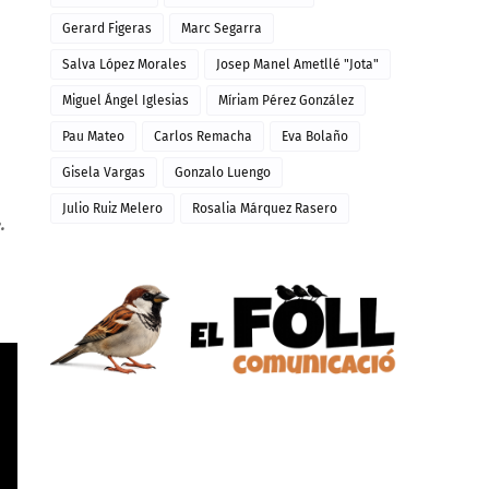
Gerard Figeras
Marc Segarra
Salva López Morales
Josep Manel Ametllé "Jota"
Miguel Ángel Iglesias
Míriam Pérez González
Pau Mateo
Carlos Remacha
Eva Bolaño
Gisela Vargas
Gonzalo Luengo
Julio Ruiz Melero
Rosalia Márquez Rasero
.