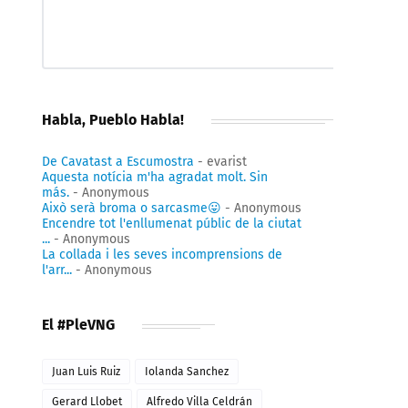
Habla, Pueblo Habla!
De Cavatast a Escumostra
- evarist
Aquesta notícia m'ha agradat molt. Sin
más.
- Anonymous
Això serà broma o sarcasme😛
- Anonymous
Encendre tot l'enllumenat públic de la ciutat
...
- Anonymous
La collada i les seves incomprensions de
l'arr...
- Anonymous
El #PleVNG
Juan Luis Ruiz
Iolanda Sanchez
Gerard Llobet
Alfredo Villa Celdrán