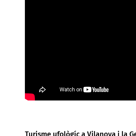
Turisme ufològíc a Vilanova i la G