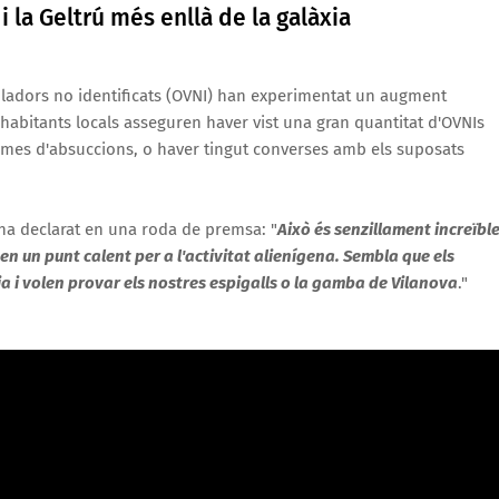
i la Geltrú més enllà de la galàxia
voladors no identificats (OVNI) han experimentat un augment
s habitants locals asseguren haver vist una gran quantitat d'OVNIs
ctimes d'absuccions, o haver tingut converses amb els suposats
, ha declarat en una roda de premsa: "
Això és senzillament increïble
en un punt calent per a l'activitat alienígena. Sembla que els
 i volen provar els nostres espigalls o la gamba de Vilanova
."