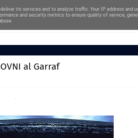
eliver its services and to analyze traffic. Your IP address and 
ormance and security metrics to ensure quality of service, gen
abuse.
Cultura
Societat
Medi Ambient
Esports
OVNI al Garraf