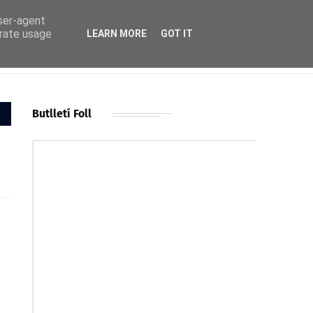
user-agent
erate usage
LEARN MORE
GOT IT
Butlletí Foll