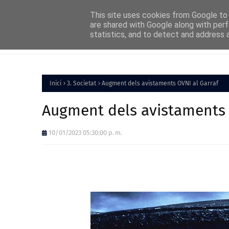
Home
About
FAQs
Contact
This site uses cookies from Google to d
are shared with Google along with perf
statistics, and to detect and address 
Inici
Política
Inici
3. Societat
Augment dels avistaments OVNI al Garraf
Augment dels avistaments 
10/01/2023 05:30:00 p. m.