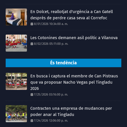
En Dolcet, reallotjat d'urgència a Can Gatell
després de perdre casa seva al Correfoc
8/01/2026 10:34:00 a. m.
Les Cotonines demanen asil polític a Vilanova
8/02/2026 05:11:00 p. m.
És tendència
En busca i captura el membre de Can Pistraus
que va proposar Nacho Vegas pel Tingladu
2026
7/25/2026 03:16:00 p. m.
Contracten una empresa de mudances per
poder anar al Tingladu
7/24/2026 12:06:00 p. m.