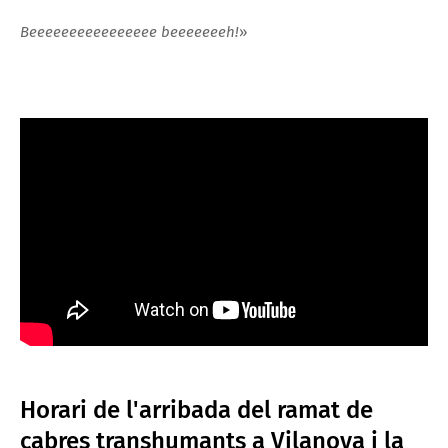
Beeeeeeeeeeeeeeee beeeeeeeh!
»
Horari de l'arribada del ramat de
cabres transhumants a Vilanova i la