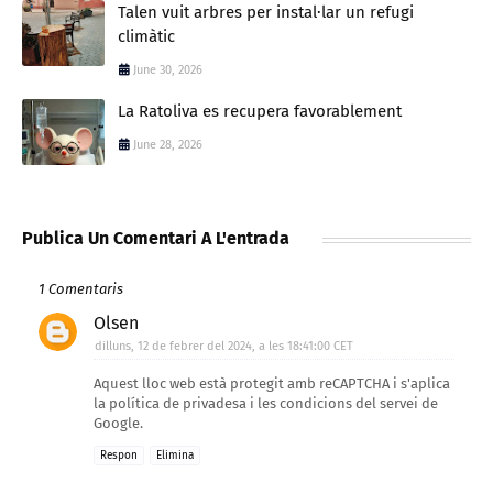
Talen vuit arbres per instal·lar un refugi
climàtic
June 30, 2026
La Ratoliva es recupera favorablement
June 28, 2026
Publica Un Comentari A L'entrada
1 Comentaris
Olsen
dilluns, 12 de febrer del 2024, a les 18:41:00 CET
Aquest lloc web està protegit amb reCAPTCHA i s'aplica
la política de privadesa i les condicions del servei de
Google.
Respon
Elimina