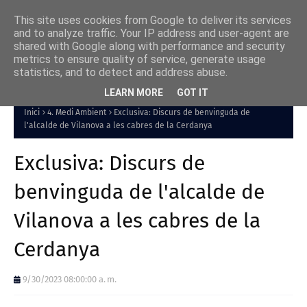
This site uses cookies from Google to deliver its services
and to analyze traffic. Your IP address and user-agent are
shared with Google along with performance and security
metrics to ensure quality of service, generate usage
statistics, and to detect and address abuse.
LEARN MORE
GOT IT
Inici
4. Medi Ambient
Exclusiva: Discurs de benvinguda de
l'alcalde de Vilanova a les cabres de la Cerdanya
Exclusiva: Discurs de
benvinguda de l'alcalde de
Vilanova a les cabres de la
Cerdanya
9/30/2023 08:00:00 a. m.