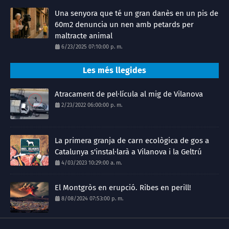
Una senyora que té un gran danès en un pis de
60m2 denuncia un nen amb petards per
maltracte animal
6/23/2025 07:10:00 p. m.
Les més llegides
Atracament de pel·lícula al mig de Vilanova
2/23/2022 06:00:00 p. m.
La primera granja de carn ecològica de gos a
Catalunya s'instal·larà a Vilanova i la Geltrú
4/03/2023 10:29:00 a. m.
El Montgròs en erupció. Ribes en perill!
8/08/2024 07:53:00 p. m.