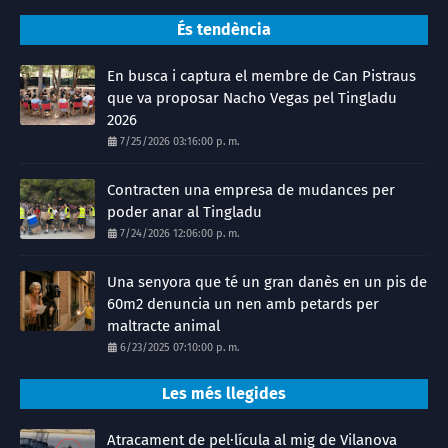
És tendència
En busca i captura el membre de Can Pistraus
que va proposar Nacho Vegas pel Tingladu
2026
7/25/2026 03:16:00 p. m.
Contracten una empresa de mudances per
poder anar al Tingladu
7/24/2026 12:06:00 p. m.
Una senyora que té un gran danès en un pis de
60m2 denuncia un nen amb petards per
maltracte animal
6/23/2025 07:10:00 p. m.
Les més llegides
Atracament de pel·lícula al mig de Vilanova