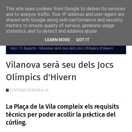
This site uses cookies from Google to deliver its services
and to analyze traffic. Your IP address and user-agent are
shared with Google along with performance and security
metrics to ensure quality of service, generate usage
statistics, and to detect and address abuse.
LEARN MORE
GOT IT
Inici
5. Esports
Vilanova serà seu dels Jocs Olímpics d'Hivern
Vilanova serà seu dels Jocs
Olímpics d'Hivern
2/07/2022 07:10:00 p. m.
La Plaça de la Vila compleix els requisits
tècnics per poder acollir la pràctica del
cúrling.