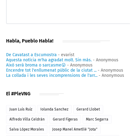
Habla, Pueblo Habla!
De Cavatast a Escumostra
- evarist
Aquesta notícia m'ha agradat molt. Sin más.
- Anonymous
Això serà broma o sarcasme😛
- Anonymous
Encendre tot l'enllumenat públic de la ciutat ...
- Anonymous
La collada i les seves incomprensions de l'arr...
- Anonymous
El #PleVNG
Juan Luis Ruiz
Iolanda Sanchez
Gerard Llobet
Alfredo Villa Celdrán
Gerard Figeras
Marc Segarra
Salva López Morales
Josep Manel Ametllé "Jota"