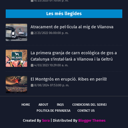
6/23/2025 07:10:00 p. m.
Les més llegides
Atracament de pel·lícula al mig de Vilanova
2/23/2022 06:00:00 p. m.
La primera granja de carn ecològica de gos a
Catalunya s'instal·larà a Vilanova i la Geltrú
4/03/2023 10:29:00 a. m.
El Montgròs en erupció. Ribes en perill!
8/08/2024 07:53:00 p. m.
HOME
ABOUT
FAQS
CONDICIONS DEL SERVEI
POLITICA DE PRIVADESA
CONTACT US
Created By
Sora
| Distributed By
Blogger Themes