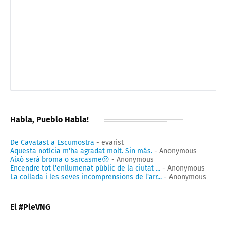
Habla, Pueblo Habla!
De Cavatast a Escumostra
- evarist
Aquesta notícia m'ha agradat molt. Sin más.
- Anonymous
Això serà broma o sarcasme😛
- Anonymous
Encendre tot l'enllumenat públic de la ciutat ...
- Anonymous
La collada i les seves incomprensions de l'arr...
- Anonymous
El #PleVNG