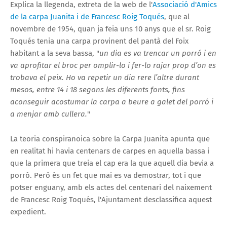
Explica la llegenda, extreta de la web de l'
Associació d'Amics
de la carpa Juanita i de Francesc Roig Toqués
, que al
novembre de 1954, quan ja feia uns 10 anys que el sr. Roig
Toqués tenia una carpa provinent del pantà del Foix
habitant a la seva bassa, "
un dia es va trencar un porró i en
va aprofitar el broc per omplir-lo i fer-lo rajar prop d’on es
trobava el peix. Ho va repetir un dia rere l’altre durant
mesos, entre 14 i 18 segons les diferents fonts, fins
aconseguir acostumar la carpa a beure a galet del porró i
a menjar amb cullera.
"
La teoria conspiranoica sobre la Carpa Juanita apunta que
en realitat hi havia centenars de carpes en aquella bassa i
que la primera que treia el cap era la que aquell dia bevia a
porró. Però és un fet que mai es va demostrar, tot i que
potser enguany, amb els actes del centenari del naixement
de Francesc Roig Toqués, l'Ajuntament desclassifica aquest
expedient.