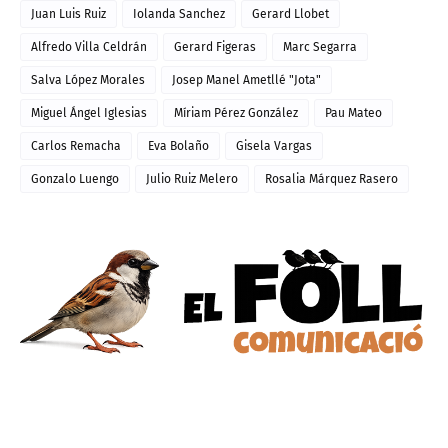
Juan Luis Ruiz
Iolanda Sanchez
Gerard Llobet
Alfredo Villa Celdrán
Gerard Figeras
Marc Segarra
Salva López Morales
Josep Manel Ametllé "Jota"
Miguel Ángel Iglesias
Míriam Pérez González
Pau Mateo
Carlos Remacha
Eva Bolaño
Gisela Vargas
Gonzalo Luengo
Julio Ruiz Melero
Rosalia Márquez Rasero