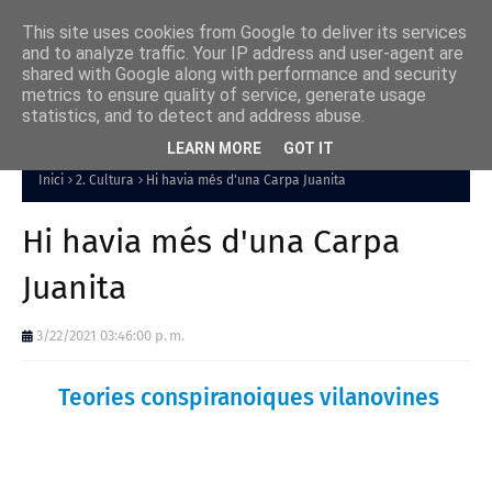
This site uses cookies from Google to deliver its services
and to analyze traffic. Your IP address and user-agent are
shared with Google along with performance and security
metrics to ensure quality of service, generate usage
statistics, and to detect and address abuse.
LEARN MORE
GOT IT
Inici
2. Cultura
Hi havia més d'una Carpa Juanita
Hi havia més d'una Carpa
Juanita
3/22/2021 03:46:00 p. m.
Teories conspiranoiques vilanovines