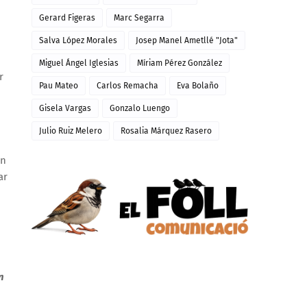
Gerard Figeras
Marc Segarra
Salva López Morales
Josep Manel Ametllé "Jota"
Miguel Ángel Iglesias
Míriam Pérez González
r
Pau Mateo
Carlos Remacha
Eva Bolaño
Gisela Vargas
Gonzalo Luengo
Julio Ruiz Melero
Rosalia Márquez Rasero
en
ar
n