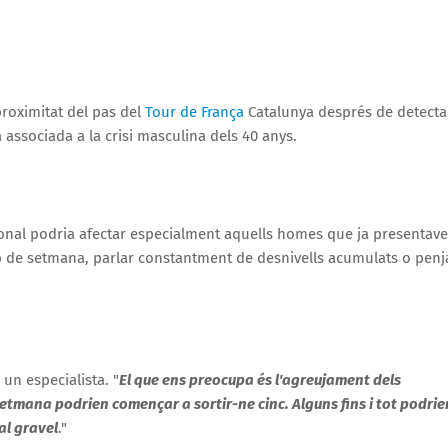
proximitat del pas del
Tour de França
Catalunya després de detecta
associada a la crisi masculina dels 40 anys.
sional podria afectar especialment aquells homes que ja presentav
ap de setmana, parlar constantment de desnivells acumulats o penj
a un especialista. "
El que ens preocupa és l'agreujament dels
etmana podrien començar a sortir-ne cinc. Alguns fins i tot podrie
al gravel
."