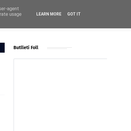
user-agent
erate usage
LEARN MORE
GOT IT
Butlletí Foll