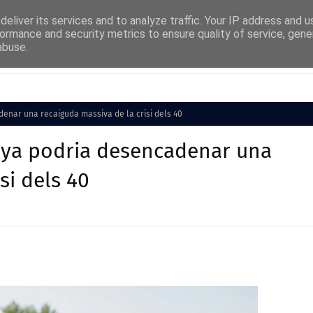
eliver its services and to analyze traffic. Your IP address and 
ormance and security metrics to ensure quality of service, gen
abuse.
Cultura
Societat
Medi Ambient
Esports
denar una recaiguda massiva de la crisi dels 40
unya podria desencadenar una
si dels 40