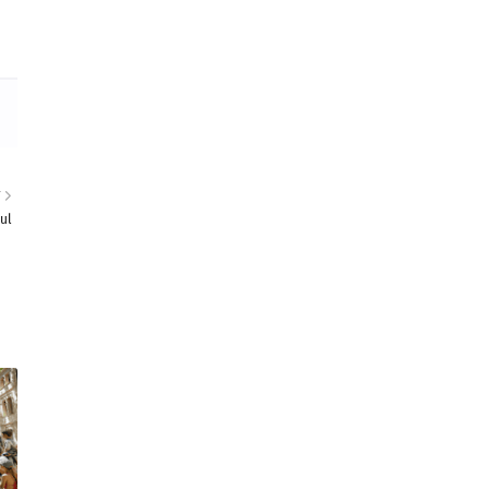
T
cul