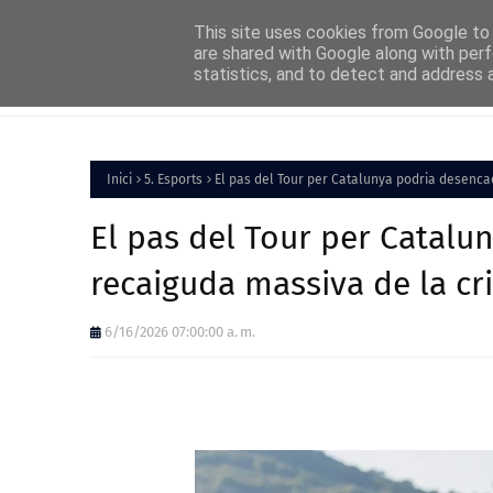
Home
About
FAQs
Contact
This site uses cookies from Google to d
are shared with Google along with perf
statistics, and to detect and address 
Inici
Política
Inici
5. Esports
El pas del Tour per Catalunya podria desenca
El pas del Tour per Catal
recaiguda massiva de la cri
6/16/2026 07:00:00 a. m.