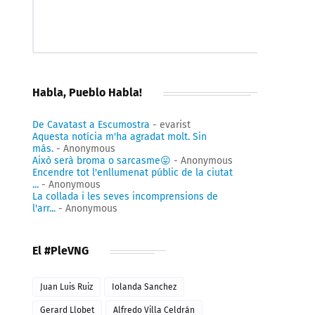
Habla, Pueblo Habla!
De Cavatast a Escumostra
- evarist
Aquesta notícia m'ha agradat molt. Sin
más.
- Anonymous
Això serà broma o sarcasme😛
- Anonymous
Encendre tot l'enllumenat públic de la ciutat
...
- Anonymous
La collada i les seves incomprensions de
l'arr...
- Anonymous
El #PleVNG
Juan Luis Ruiz
Iolanda Sanchez
Gerard Llobet
Alfredo Villa Celdrán