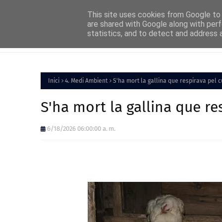
Home
About
FAQs
Contact
This site uses cookies from Google to d
are shared with Google along with perf
statistics, and to detect and address 
Inici
Política
Inici
4. Medi Ambient
S'ha mort la gallina que respirava pel c
S'ha mort la gallina que re
6/18/2026 06:00:00 a. m.