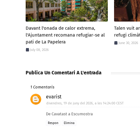
Davant l'onada de calor extrema,
Talen vuit a
l'Ajuntament recomana refugiar-se al
refugi climà
pati de La Papelera
June 30, 2026
July 08, 2026
Publica Un Comentari A L'entrada
1 Comentaris
evarist
divendres, 19 de juny del 2026, a les 14:24:00 CEST
De Cavatast a Escumostra
Respon
Elimina