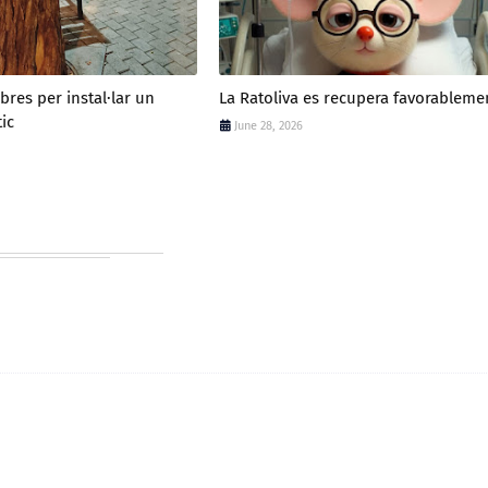
rbres per instal·lar un
La Ratoliva es recupera favorableme
tic
June 28, 2026