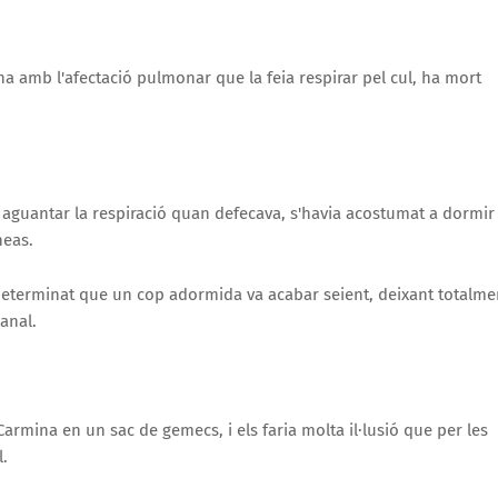
 amb l'afectació pulmonar que la feia respirar pel cul, ha mort
 aguantar la respiració quan defecava, s'havia acostumat a dormir
neas.
a determinat que un cop adormida va acabar seient, deixant totalme
 anal.
armina en un sac de gemecs, i els faria molta il·lusió que per les
l.