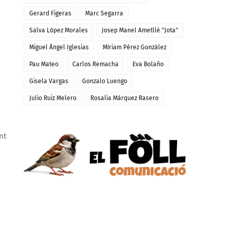
Gerard Figeras
Marc Segarra
Salva López Morales
Josep Manel Ametllé "Jota"
Miguel Ángel Iglesias
Míriam Pérez González
Pau Mateo
Carlos Remacha
Eva Bolaño
Gisela Vargas
Gonzalo Luengo
Julio Ruiz Melero
Rosalia Márquez Rasero
nt