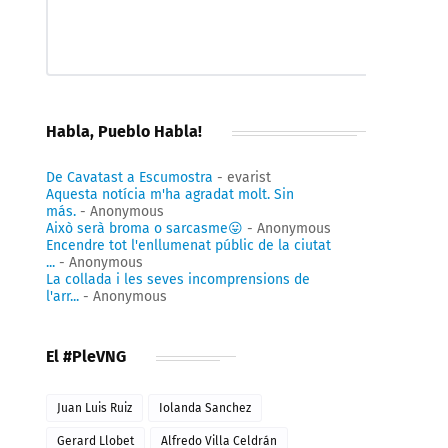
Habla, Pueblo Habla!
De Cavatast a Escumostra
- evarist
Aquesta notícia m'ha agradat molt. Sin
más.
- Anonymous
Això serà broma o sarcasme😛
- Anonymous
Encendre tot l'enllumenat públic de la ciutat
...
- Anonymous
La collada i les seves incomprensions de
l'arr...
- Anonymous
El #PleVNG
Juan Luis Ruiz
Iolanda Sanchez
Gerard Llobet
Alfredo Villa Celdrán