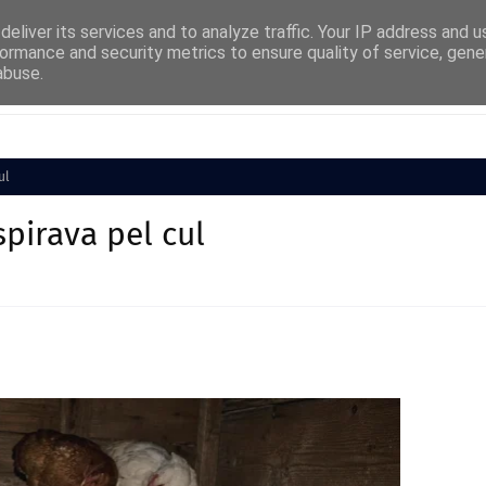
eliver its services and to analyze traffic. Your IP address and 
ormance and security metrics to ensure quality of service, gen
abuse.
Cultura
Societat
Medi Ambient
Esports
ul
spirava pel cul