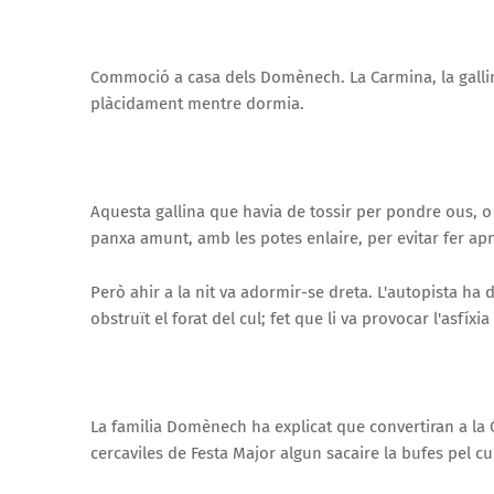
Commoció a casa dels Domènech. La Carmina, la gallina
plàcidament mentre dormia.
Aquesta gallina que havia de tossir per pondre ous, o
panxa amunt, amb les potes enlaire, per evitar fer ap
Però ahir a la nit va adormir-se dreta. L'autopista h
obstruït el forat del cul; fet que li va provocar l'asfíxia
La familia Domènech ha explicat que convertiran a la C
cercaviles de Festa Major algun sacaire la bufes pel cu