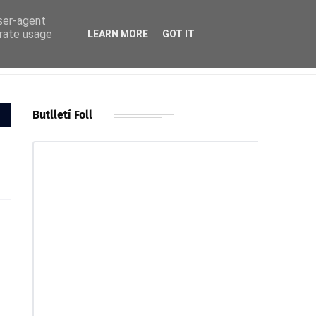
user-agent
erate usage
LEARN MORE
GOT IT
Butlletí Foll