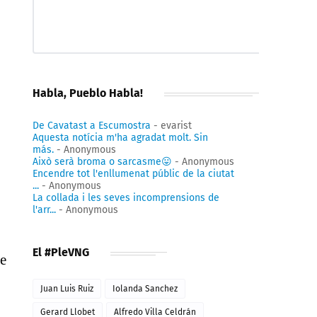
Habla, Pueblo Habla!
De Cavatast a Escumostra
- evarist
Aquesta notícia m'ha agradat molt. Sin
más.
- Anonymous
Això serà broma o sarcasme😛
- Anonymous
Encendre tot l'enllumenat públic de la ciutat
...
- Anonymous
La collada i les seves incomprensions de
l'arr...
- Anonymous
El #PleVNG
se
Juan Luis Ruiz
Iolanda Sanchez
Gerard Llobet
Alfredo Villa Celdrán