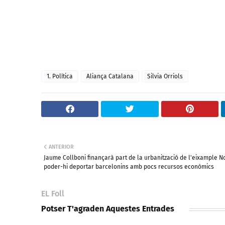
1. Política
Aliança Catalana
Silvia Orriols
ANTERIOR
Jaume Collboni finançarà part de la urbanització de l'eixample N
poder-hi deportar barcelonins amb pocs recursos econòmics
EL Foll
Potser T'agraden Aquestes Entrades