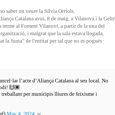
no saber on veure la Sílvia Orriols.
iança Catalana avui, 8 de maig, a Vilanova i la Geltr
 a terme al Foment Vilanoví, a partir de la una del
ganització, i malgrat que la sala estava llogada,
t la Junta” de l'entitat per tal que no es pogués
ancel·lar l’acte d’Aliança Catalana al seu local. No
’odi! 🙌🏿
reballant per municipis lliures de feixisme i
af)
May 4, 2024