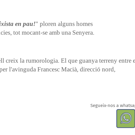
ixista en pau!
" ploren alguns homes
ncies, tot mocant-se amb una Senyera.
ll creix la rumorologia. El que guanya terreny entre e
rà per l'avinguda Francesc Macià, direcció nord,
Segueix-nos a whats