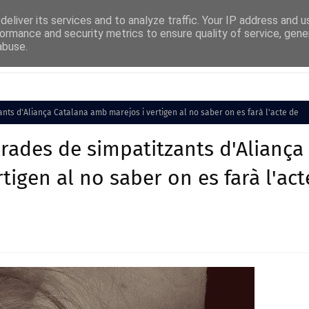
eliver its services and to analyze traffic. Your IP address and 
ormance and security metrics to ensure quality of service, gen
abuse.
Cultura
Societat
Medi Ambient
Esports
nts d'Aliança Catalana amb marejos i vertigen al no saber on es farà l'acte de
rades de simpatitzants d'Aliança
igen al no saber on es farà l'act