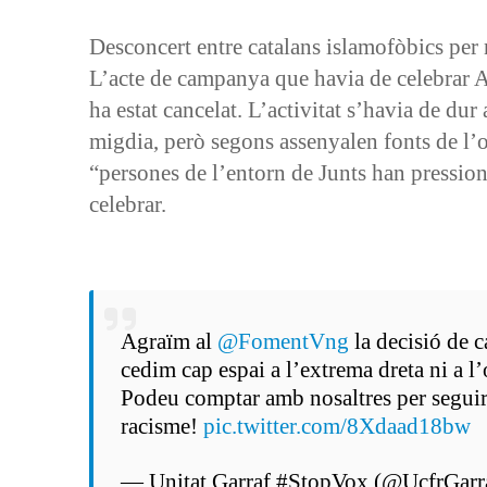
Desconcert entre catalans islamofòbics per 
L’acte de campanya que havia de celebrar Al
ha estat cancelat. L’activitat s’havia de dur
migdia, però segons assenyalen fonts de l’or
“persones de l’entorn de Junts han pressiona
celebrar.
Agraïm al
@FomentVng
la decisió de c
cedim cap espai a l’extrema dreta ni a l
Podeu comptar amb nosaltres per seguir t
racisme!
pic.twitter.com/8Xdaad18bw
— Unitat Garraf #StopVox (@UcfrGarr