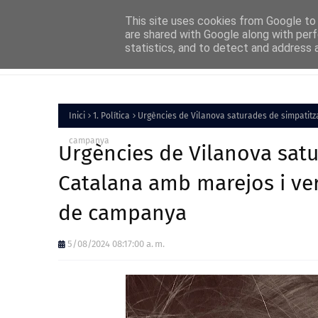
Home
About
FAQs
Contact
This site uses cookies from Google to d
are shared with Google along with perf
statistics, and to detect and address 
Inici
Política
Inici
1. Política
Urgències de Vilanova saturades de simpatitza
campanya
Urgències de Vilanova satu
Catalana amb marejos i vert
de campanya
5/08/2024 08:17:00 a. m.