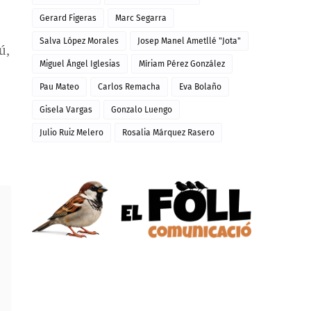
Gerard Figeras
Marc Segarra
Salva López Morales
Josep Manel Ametllé "Jota"
ú,
Miguel Ángel Iglesias
Míriam Pérez González
Pau Mateo
Carlos Remacha
Eva Bolaño
Gisela Vargas
Gonzalo Luengo
Julio Ruiz Melero
Rosalia Márquez Rasero