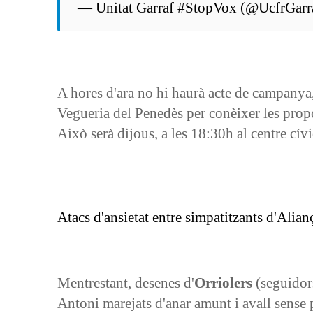
— Unitat Garraf #StopVox (@UcfrGarr
A hores d'ara no hi haurà acte de campanya,
Vegueria del Penedès per conèixer les propo
Això serà dijous, a les 18:30h al centre cívi
Atacs d'ansietat entre simpatitzants d'Alia
Mentrestant, desenes d'
Orriolers
(seguidors
Antoni marejats d'anar amunt i avall sense 