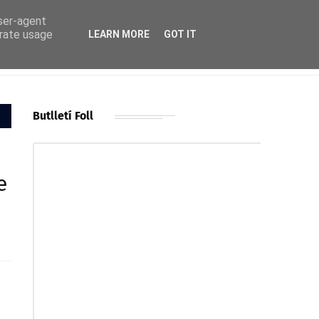
user-agent
erate usage
LEARN MORE
GOT IT
Butlletí Foll
e