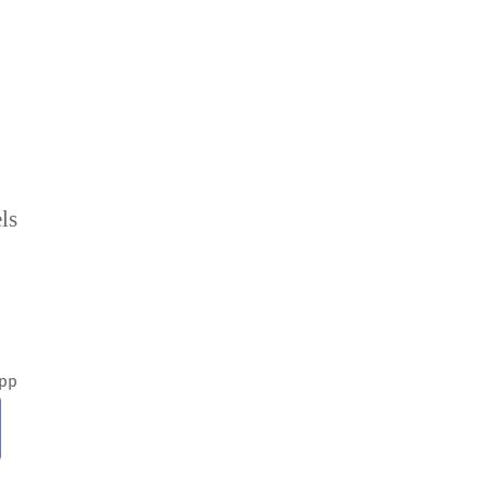
ls
app