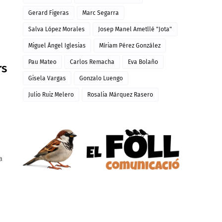
Gerard Figeras
Marc Segarra
Salva López Morales
Josep Manel Ametllé "Jota"
Miguel Ángel Iglesias
Míriam Pérez González
Pau Mateo
Carlos Remacha
Eva Bolaño
rs
Gisela Vargas
Gonzalo Luengo
Julio Ruiz Melero
Rosalia Márquez Rasero
a