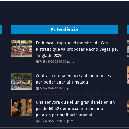
És tendència
En busca i captura el membre de Can
Pistraus que va proposar Nacho Vegas pel
Tingladu 2026
7/25/2026 03:16:00 p. m.
Contracten una empresa de mudances
per poder anar al Tingladu
7/24/2026 12:06:00 p. m.
Una senyora que té un gran danès en un
pis de 60m2 denuncia un nen amb
petards per maltracte animal
6/23/2025 07:10:00 p. m.