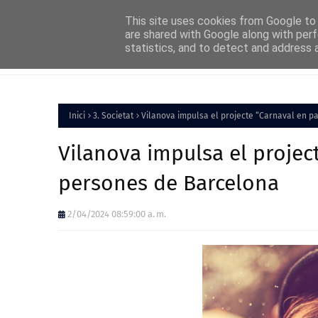
Home
About
FAQs
Contact
This site uses cookies from Google to d
are shared with Google along with perf
statistics, and to detect and address 
Inici
Política
Inici
3. Societat
Vilanova impulsa el projecte “Carnaval en p
Vilanova impulsa el project
persones de Barcelona
2/04/2024 08:59:00 a. m.