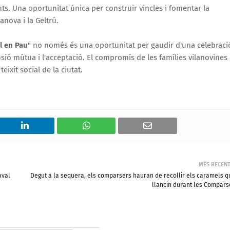
ants. Una oportunitat única per construir vincles i fomentar la
anova i la Geltrú.
l en Pau
" no només és una oportunitat per gaudir d'una celebraci
sió mútua i l'acceptació. El compromís de les famílies vilanovines
eixit social de la ciutat.
MÉS RECEN
aval
Degut a la sequera, els comparsers hauran de recollir els caramels q
llancin durant les Compars