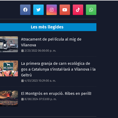
Les més llegides
Atracament de pel·lícula al mig de
Vilanova
2/23/2022 06:00:00 p. m.
La primera granja de carn ecològica de
gos a Catalunya s'instal·larà a Vilanova i la
Geltrú
4/03/2023 10:29:00 a. m.
El Montgròs en erupció. Ribes en perill!
8/08/2024 07:53:00 p. m.