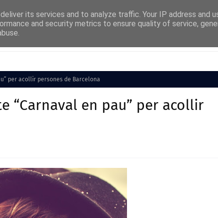
eliver its services and to analyze traffic. Your IP address and 
ormance and security metrics to ensure quality of service, gen
abuse.
Cultura
Societat
Medi Ambient
Esports
au” per acollir persones de Barcelona
e “Carnaval en pau” per acollir