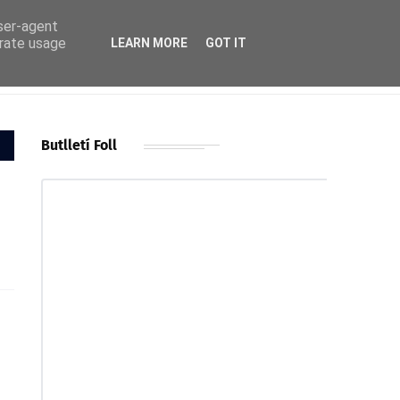
user-agent
erate usage
LEARN MORE
GOT IT
Butlletí Foll