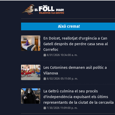
Això crema!
En Dolcet, reallotjat d'urgència a Can
Gatell després de perdre casa seva al
Correfoc
8/01/2026 10:34:00 a. m.
Les Cotonines demanen asil polític a
Vilanova
8/02/2026 05:11:00 p. m.
La Geltrú culmina el seu procés
d'independència expulsant els últims
representants de la ciutat de la cercavila
7/30/2026 11:09:00 p. m.