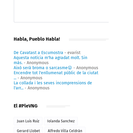
Habla, Pueblo Habla!
De Cavatast a Escumostra
- evarist
Aquesta notícia m'ha agradat molt. Sin
más.
- Anonymous
Això serà broma o sarcasme😛
- Anonymous
Encendre tot l'enllumenat públic de la ciutat
...
- Anonymous
La collada i les seves incomprensions de
l'arr...
- Anonymous
El #PleVNG
Juan Luis Ruiz
Iolanda Sanchez
Gerard Llobet
Alfredo Villa Celdrán