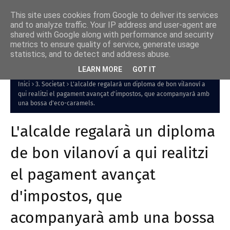
This site uses cookies from Google to deliver its services
and to analyze traffic. Your IP address and user-agent are
shared with Google along with performance and security
metrics to ensure quality of service, generate usage
statistics, and to detect and address abuse.
LEARN MORE
GOT IT
Inici
3. Societat
L'alcalde regalarà un diploma de bon vilanoví a
qui realitzi el pagament avançat d'impostos, que acompanyarà amb
una bossa d'eco-caramels.
L'alcalde regalarà un diploma
de bon vilanoví a qui realitzi
el pagament avançat
d'impostos, que
acompanyarà amb una bossa