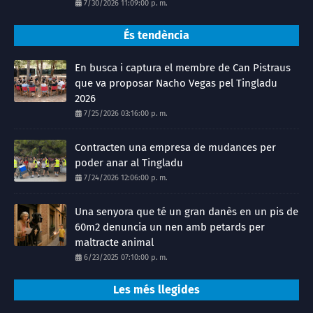
7/30/2026 11:09:00 p. m.
És tendència
En busca i captura el membre de Can Pistraus
que va proposar Nacho Vegas pel Tingladu
2026
7/25/2026 03:16:00 p. m.
Contracten una empresa de mudances per
poder anar al Tingladu
7/24/2026 12:06:00 p. m.
Una senyora que té un gran danès en un pis de
60m2 denuncia un nen amb petards per
maltracte animal
6/23/2025 07:10:00 p. m.
Les més llegides