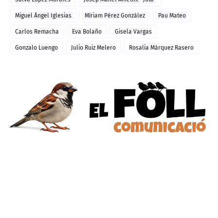
Miguel Ángel Iglesias
Míriam Pérez González
Pau Mateo
Carlos Remacha
Eva Bolaño
Gisela Vargas
Gonzalo Luengo
Julio Ruiz Melero
Rosalia Márquez Rasero