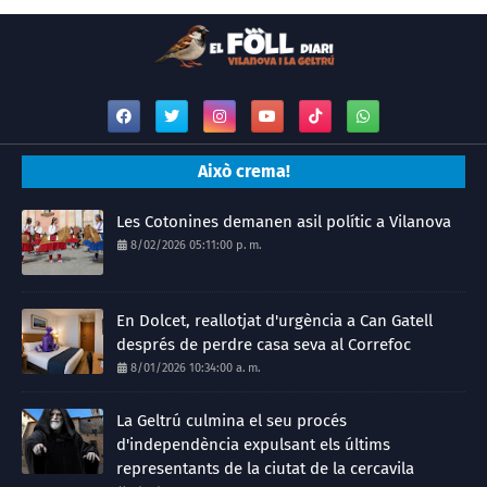
Això crema!
Les Cotonines demanen asil polític a Vilanova
8/02/2026 05:11:00 p. m.
En Dolcet, reallotjat d'urgència a Can Gatell
després de perdre casa seva al Correfoc
8/01/2026 10:34:00 a. m.
La Geltrú culmina el seu procés
d'independència expulsant els últims
representants de la ciutat de la cercavila