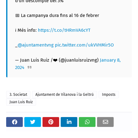
d'un descompte del 3%
📅 La campanya dura fins al 16 de febrer
ℹ️ Més info:
https://t.co/tHRmVA6cYT
_
@ajuntamentvng
pic.twitter.com/ukVVHMir5O
— Juan Luis Ruiz /❤️ (@juanluisruizvng)
January 8,
2024
3. Societat
Ajuntament de Vilanova i la Geltrú
Imposts
Juan Luis Ruiz