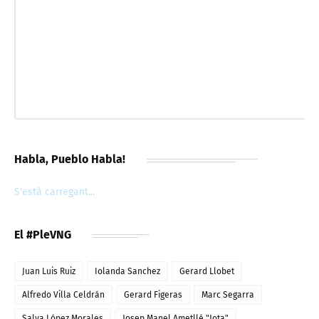
Habla, Pueblo Habla!
S'està carregant...
El #PleVNG
Juan Luis Ruiz
Iolanda Sanchez
Gerard Llobet
Alfredo Villa Celdrán
Gerard Figeras
Marc Segarra
Salva López Morales
Josep Manel Ametllé "Jota"