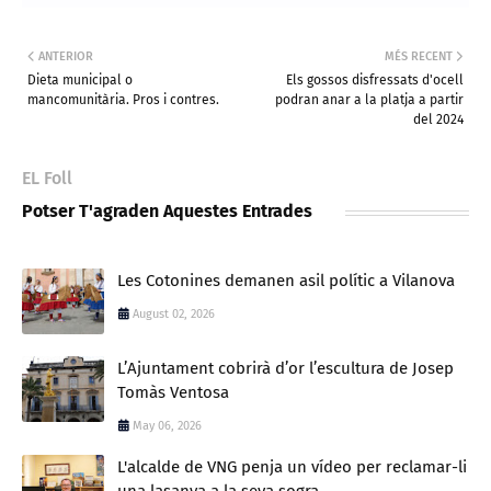
ANTERIOR
MÉS RECENT
Dieta municipal o
Els gossos disfressats d'ocell
mancomunitària. Pros i contres.
podran anar a la platja a partir
del 2024
EL Foll
Potser T'agraden Aquestes Entrades
Les Cotonines demanen asil polític a Vilanova
August 02, 2026
L’Ajuntament cobrirà d’or l’escultura de Josep
Tomàs Ventosa
May 06, 2026
L'alcalde de VNG penja un vídeo per reclamar-li
una lasanya a la seva sogra