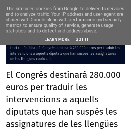
This site uses cookies from Google to deliver its services
and to analyze traffic. Your IP address and user-agent are
shared with Google along with performance and security
metrics to ensure quality of service, generate usage
statistics, and to detect and address abuse.
LEARN MORE
GOT IT
Inici
1. Política
El Congrés destinarà 280.000 euros per traduir les
intervencions a aquells diputats que han suspès les assignatures
de les llengües cooficials
El Congrés destinarà 280.000
euros per traduir les
intervencions a aquells
diputats que han suspès les
assignatures de les llengües