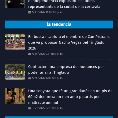
d'independència expulsant els últims
representants de la ciutat de la cercavila
7/30/2026 11:09:00 p. m.
És tendència
En busca i captura el membre de Can Pistraus
que va proposar Nacho Vegas pel Tingladu
2026
7/25/2026 03:16:00 p. m.
Contracten una empresa de mudances per
poder anar al Tingladu
7/24/2026 12:06:00 p. m.
Una senyora que té un gran danès en un pis de
60m2 denuncia un nen amb petards per
maltracte animal
6/23/2025 07:10:00 p. m.