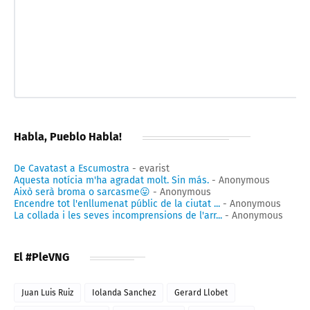
Habla, Pueblo Habla!
De Cavatast a Escumostra
- evarist
Aquesta notícia m'ha agradat molt. Sin más.
- Anonymous
Això serà broma o sarcasme😛
- Anonymous
Encendre tot l'enllumenat públic de la ciutat ...
- Anonymous
La collada i les seves incomprensions de l'arr...
- Anonymous
El #PleVNG
Juan Luis Ruiz
Iolanda Sanchez
Gerard Llobet