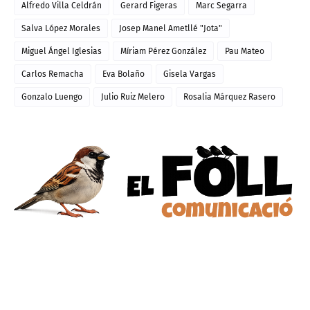
Alfredo Villa Celdrán
Gerard Figeras
Marc Segarra
Salva López Morales
Josep Manel Ametllé "Jota"
Miguel Ángel Iglesias
Míriam Pérez González
Pau Mateo
Carlos Remacha
Eva Bolaño
Gisela Vargas
Gonzalo Luengo
Julio Ruiz Melero
Rosalia Márquez Rasero