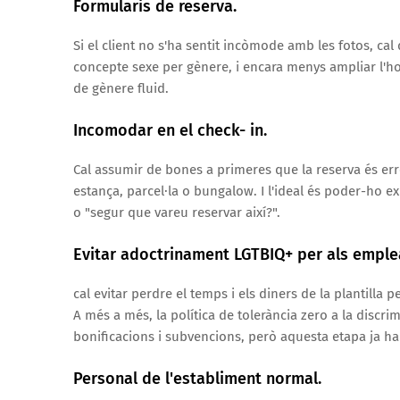
Formularis de reserva.
Si el client no s'ha sentit incòmode amb les fotos, ca
concepte sexe per gènere, i encara menys ampliar l'ho
de gènere fluid.
Incomodar en el check- in.
Cal assumir de bones a primeres que la reserva és e
estança, parcel·la o bungalow. I l'ideal és poder-ho 
o "segur que vareu reservar així?".
Evitar adoctrinament LGTBIQ+ per als emple
cal evitar perdre el temps i els diners de la plantilla
A més a més, la política de tolerància zero a la discri
bonificacions i subvencions, però aquesta etapa ja ha f
Personal de l'establiment normal.