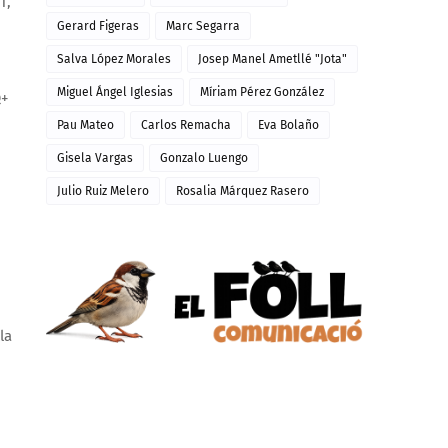
T,
Gerard Figeras
Marc Segarra
Salva López Morales
Josep Manel Ametllé "Jota"
Miguel Ángel Iglesias
Míriam Pérez González
Q+
Pau Mateo
Carlos Remacha
Eva Bolaño
Gisela Vargas
Gonzalo Luengo
Julio Ruiz Melero
Rosalia Márquez Rasero
la