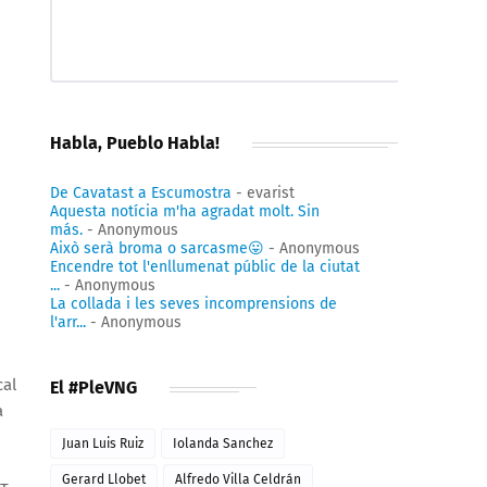
Habla, Pueblo Habla!
De Cavatast a Escumostra
- evarist
Aquesta notícia m'ha agradat molt. Sin
más.
- Anonymous
Això serà broma o sarcasme😛
- Anonymous
Encendre tot l'enllumenat públic de la ciutat
...
- Anonymous
La collada i les seves incomprensions de
l'arr...
- Anonymous
cal
El #PleVNG
a
Juan Luis Ruiz
Iolanda Sanchez
Gerard Llobet
Alfredo Villa Celdrán