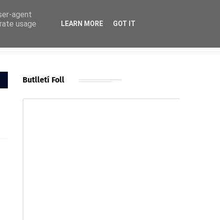
user-agent
erate usage
LEARN MORE
GOT IT
Butlletí Foll