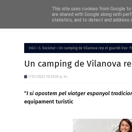
Home
About
FAQs
Contact
This site uses cookies from Google to d
are shared with Google along with perf
statistics, and to detect and address 
Inici
Política
Inici
3. Societat
Un camping de Vilanova rep el guardó Vox- f
Un camping de Vilanova rep
7/05/2023 10:33:00 p. m.
"
I si apostem pel viatger espanyol tradicio
equipament turístic