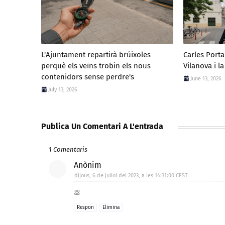
L'Ajuntament repartirà brúixoles
Carles Port
perquè els veïns trobin els nous
Vilanova i la
contenidors sense perdre's
June 13, 2026
July 13, 2026
Publica Un Comentari A L'entrada
1 Comentaris
Anònim
dijous, 6 de juliol del 2023, a les 14:31:00 CEST
💩
Respon
Elimina