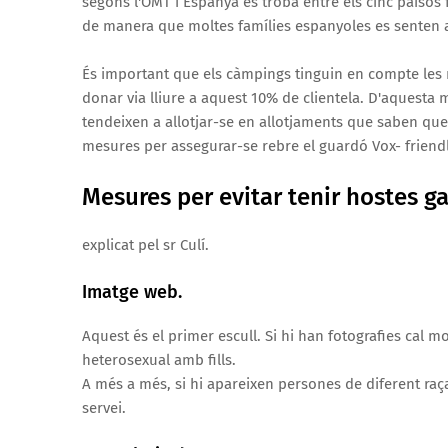
segons l'OMT i Espanya es troba entre els cinc països 
de manera que moltes famílies espanyoles es senten
És important que els càmpings tinguin en compte les n
donar via lliure a aquest 10% de clientela. D'aquesta m
tendeixen a allotjar-se en allotjaments que saben que
mesures per assegurar-se rebre el guardó Vox- friendl
Mesures per evitar tenir hostes ga
explicat pel sr Culí.
Imatge web.
Aquest és el primer escull. Si hi han fotografies cal mo
heterosexual amb fills.
A més a més, si hi apareixen persones de diferent raça
servei.