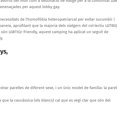
favorits del món com a destinació de viatge per a la comunitat LGB
 amenaçades per aquest lobby gay.
ecessitats de l'homofòbia heteropatriarcal per evitar sucumbir i
anera, aprofitant que la majoria dels viatgers del col·lectiu LGTBI
 són LGBTIQ+ friendly, aquest camping ha aplicat un seguit de
y.
ys,
strar parelles de diferent sexe, i un únic model de família: la parel
 que la caucàssica (els blancs) cal que es vegi clar que són del