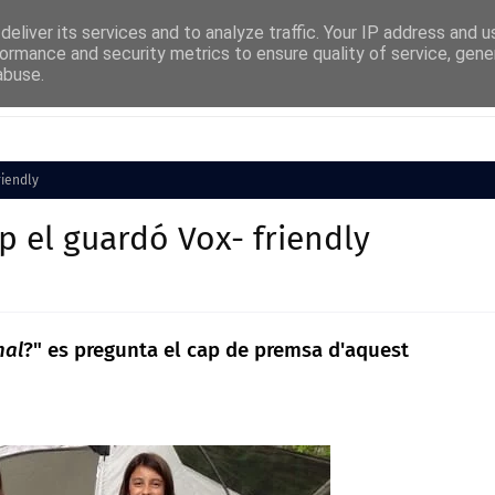
eliver its services and to analyze traffic. Your IP address and 
ormance and security metrics to ensure quality of service, gen
abuse.
Cultura
Societat
Medi Ambient
Esports
riendly
 el guardó Vox- friendly
nal
?" es pregunta el cap de premsa d'aquest