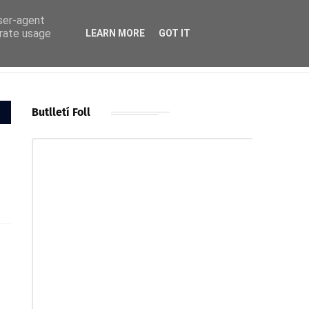
user-agent
erate usage
LEARN MORE
GOT IT
Butlletí Foll