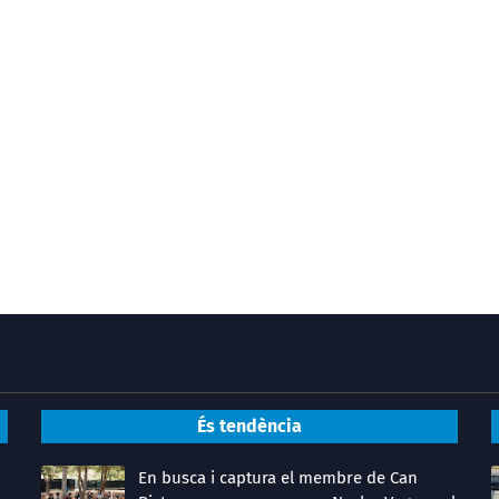
És tendència
En busca i captura el membre de Can