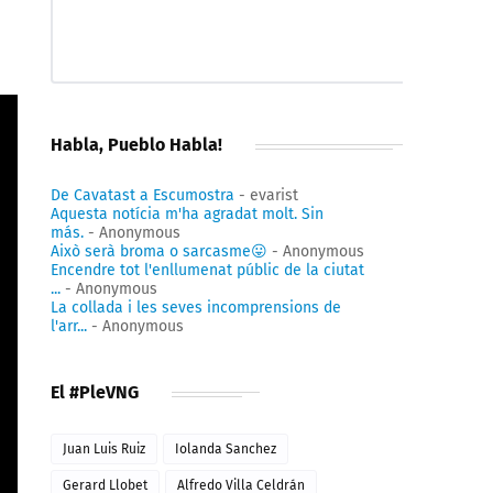
Habla, Pueblo Habla!
De Cavatast a Escumostra
- evarist
Aquesta notícia m'ha agradat molt. Sin
más.
- Anonymous
Això serà broma o sarcasme😛
- Anonymous
Encendre tot l'enllumenat públic de la ciutat
...
- Anonymous
La collada i les seves incomprensions de
l'arr...
- Anonymous
El #PleVNG
Juan Luis Ruiz
Iolanda Sanchez
Gerard Llobet
Alfredo Villa Celdrán