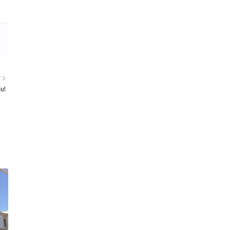
T
iu!