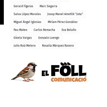
Gerard Figeras
Marc Segarra
Salva López Morales
Josep Manel Ametllé "Jota"
Miguel Ángel Iglesias
Míriam Pérez González
Pau Mateo
Carlos Remacha
Eva Bolaño
Gisela Vargas
Gonzalo Luengo
Julio Ruiz Melero
Rosalia Márquez Rasero