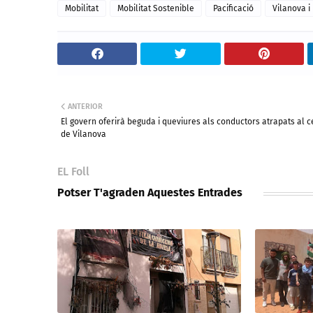
Mobilitat
Mobilitat Sostenible
Pacificació
Vilanova i
ANTERIOR
El govern oferirà beguda i queviures als conductors atrapats al c
de Vilanova
EL Foll
Potser T'agraden Aquestes Entrades