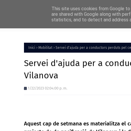
Home
About
FAQs
Contact
This site uses cookies from Google to d
are shared with Google along with perf
statistics, and to detect and address 
Inici
Política
Inici
Mobilitat
Servei d'ajuda per a conductors perduts pel c
Servei d'ajuda per a condu
Vilanova
1/22/2023 02:04:00 p. m.
Aquest cap de setmana es materialitza el can