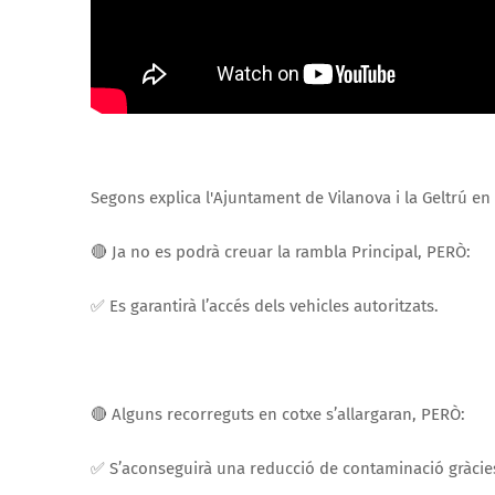
Segons explica l'Ajuntament de Vilanova i la Geltrú en 
🔴 Ja no es podrà creuar la rambla Principal, PERÒ:
✅ Es garantirà l’accés dels vehicles autoritzats.
🔴 Alguns recorreguts en cotxe s’allargaran, PERÒ:
✅ S’aconseguirà una reducció de contaminació gràcies 