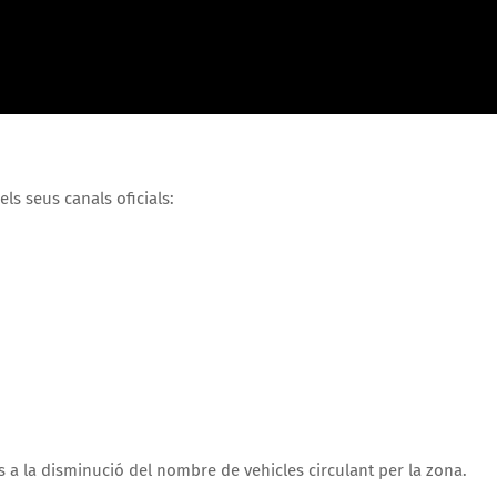
els seus canals oficials:
a la disminució del nombre de vehicles circulant per la zona.