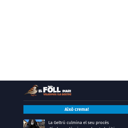
Això crema!
La Geltrú culmina el seu procés