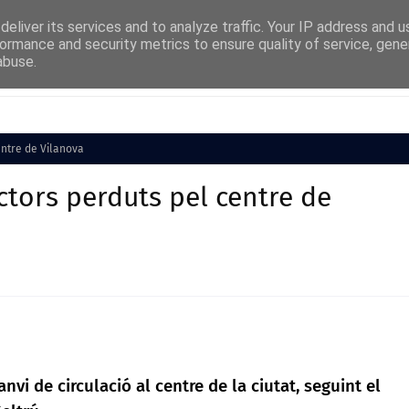
eliver its services and to analyze traffic. Your IP address and 
ormance and security metrics to ensure quality of service, gen
abuse.
Cultura
Societat
Medi Ambient
Esports
entre de Vilanova
ctors perduts pel centre de
vi de circulació al centre de la ciutat, seguint el