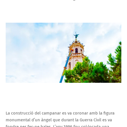
La construcció del campanar es va coronar amb la figura
monumental d’un àngel que durant la Guerra Civil es va
fondre per fer-ne bales. L’any 1996 fou col·locada una