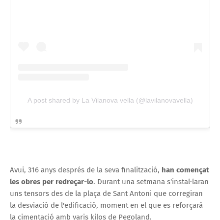
A post shared by La Vilanova vella (@lavilanovavella)
Avui, 316 anys després de la seva finalització,
han començat
les obres per redreçar-lo
. Durant una setmana s'instal·laran
uns tensors des de la plaça de Sant Antoni que corregiran
la desviació de l'edificació, moment en el que es reforçarà
la cimentació amb varis kilos de Pegoland.