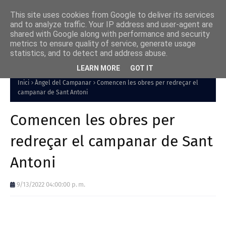
This site uses cookies from Google to deliver its services
and to analyze traffic. Your IP address and user-agent are
shared with Google along with performance and security
metrics to ensure quality of service, generate usage
statistics, and to detect and address abuse.
LEARN MORE
GOT IT
Inici
Àngel del Campanar
Comencen les obres per redreçar el
campanar de Sant Antoni
Comencen les obres per
redreçar el campanar de Sant
Antoni
9/13/2022 04:00:00 p. m.