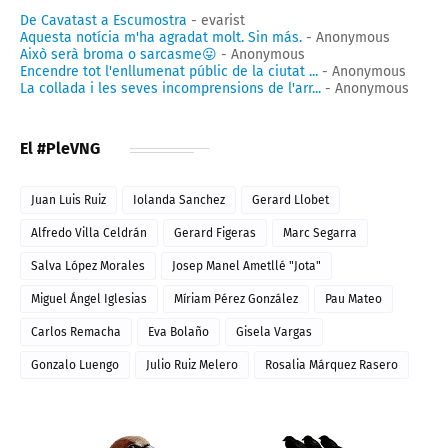
De Cavatast a Escumostra
- evarist
Aquesta notícia m'ha agradat molt. Sin más.
- Anonymous
Això serà broma o sarcasme😛
- Anonymous
Encendre tot l'enllumenat públic de la ciutat ...
- Anonymous
La collada i les seves incomprensions de l'arr...
- Anonymous
El #PleVNG
Juan Luis Ruiz
Iolanda Sanchez
Gerard Llobet
Alfredo Villa Celdrán
Gerard Figeras
Marc Segarra
Salva López Morales
Josep Manel Ametllé "Jota"
Miguel Ángel Iglesias
Míriam Pérez González
Pau Mateo
Carlos Remacha
Eva Bolaño
Gisela Vargas
Gonzalo Luengo
Julio Ruiz Melero
Rosalia Márquez Rasero