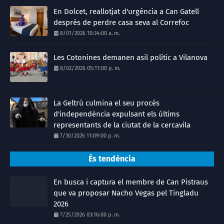
En Dolcet, reallotjat d'urgència a Can Gatell
després de perdre casa seva al Correfoc
8/01/2026 10:34:00 a. m.
Les Cotonines demanen asil polític a Vilanova
8/02/2026 05:11:00 p. m.
La Geltrú culmina el seu procés
d'independència expulsant els últims
representants de la ciutat de la cercavila
7/30/2026 11:09:00 p. m.
És tendència
En busca i captura el membre de Can Pistraus
que va proposar Nacho Vegas pel Tingladu
2026
7/25/2026 03:16:00 p. m.