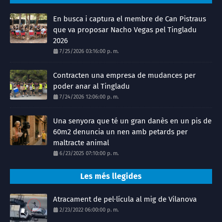
En busca i captura el membre de Can Pistraus
que va proposar Nacho Vegas pel Tingladu
2026
7/25/2026 03:16:00 p. m.
Contracten una empresa de mudances per
poder anar al Tingladu
7/24/2026 12:06:00 p. m.
Una senyora que té un gran danès en un pis de
60m2 denuncia un nen amb petards per
maltracte animal
6/23/2025 07:10:00 p. m.
Les més llegides
Atracament de pel·lícula al mig de Vilanova
2/23/2022 06:00:00 p. m.