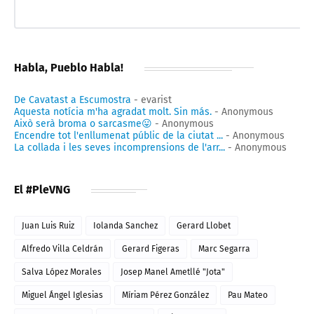
Habla, Pueblo Habla!
De Cavatast a Escumostra
- evarist
Aquesta notícia m'ha agradat molt. Sin más.
- Anonymous
Això serà broma o sarcasme😛
- Anonymous
Encendre tot l'enllumenat públic de la ciutat ...
- Anonymous
La collada i les seves incomprensions de l'arr...
- Anonymous
El #PleVNG
Juan Luis Ruiz
Iolanda Sanchez
Gerard Llobet
Alfredo Villa Celdrán
Gerard Figeras
Marc Segarra
Salva López Morales
Josep Manel Ametllé "Jota"
Miguel Ángel Iglesias
Míriam Pérez González
Pau Mateo