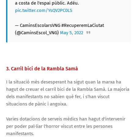
a costa de l'espai públic. Adéu.
pic.twitter.com/YsQV2PC0LS
— CaminsEscolarsVNG #RecuperemLaCiutat
(@CaminsEscol_VNG)
May 5, 2022
3. Carril bici de la Rambla Samà
I la situació més desesperant ha sigut quan la marxa ha
hagut de creuar el carril bici de la Rambla Samà. La majoria
dels manifestants no sabien què fer, i s'han viscut
situacions de pànic i angoixa.
Varies dotacions de serveis mèdics han hagut d'intervenir
per poder pal·liar l'horror viscut entre les persones
manifestants.