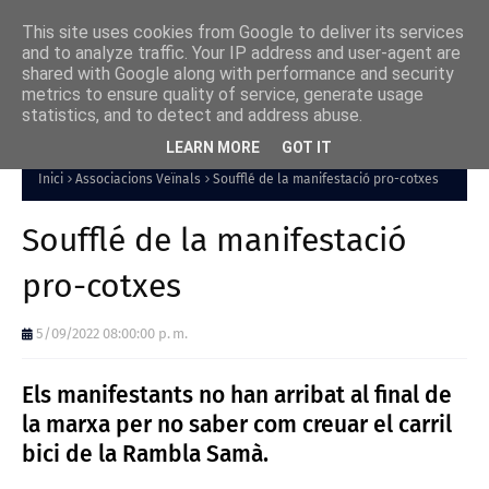
This site uses cookies from Google to deliver its services
and to analyze traffic. Your IP address and user-agent are
shared with Google along with performance and security
metrics to ensure quality of service, generate usage
statistics, and to detect and address abuse.
LEARN MORE
GOT IT
Inici
Associacions Veïnals
Soufflé de la manifestació pro-cotxes
Soufflé de la manifestació
pro-cotxes
5/09/2022 08:00:00 p. m.
Els manifestants no han arribat al final de
la marxa per no saber com creuar el carril
bici de la Rambla Samà.