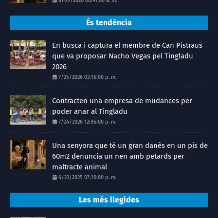
8/09/2026 08:41:00 a. m.
És tendència
En busca i captura el membre de Can Pistraus
que va proposar Nacho Vegas pel Tingladu
2026
7/25/2026 03:16:00 p. m.
Contracten una empresa de mudances per
poder anar al Tingladu
7/24/2026 12:06:00 p. m.
Una senyora que té un gran danès en un pis de
60m2 denuncia un nen amb petards per
maltracte animal
6/23/2025 07:10:00 p. m.
Les més llegides