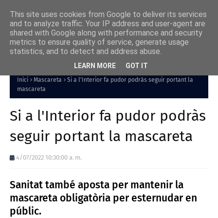
This site uses cookies from Google to deliver its services
and to analyze traffic. Your IP address and user-agent are
shared with Google along with performance and security
metrics to ensure quality of service, generate usage
statistics, and to detect and address abuse.
LEARN MORE
GOT IT
Inici
Mascareta
Si a l'Interior fa pudor podràs seguir portant la
mascareta
Si a l'Interior fa pudor podràs
seguir portant la mascareta
4/07/2022 10:30:00 a. m.
Sanitat també aposta per mantenir la
mascareta obligatòria per esternudar en
públic.