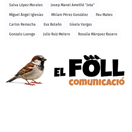
Salva López Morales
Josep Manel Ametllé "Jota"
Miguel Ángel Iglesias
Míriam Pérez González
Pau Mateo
Carlos Remacha
Eva Bolaño
Gisela Vargas
Gonzalo Luengo
Julio Ruiz Melero
Rosalia Márquez Rasero