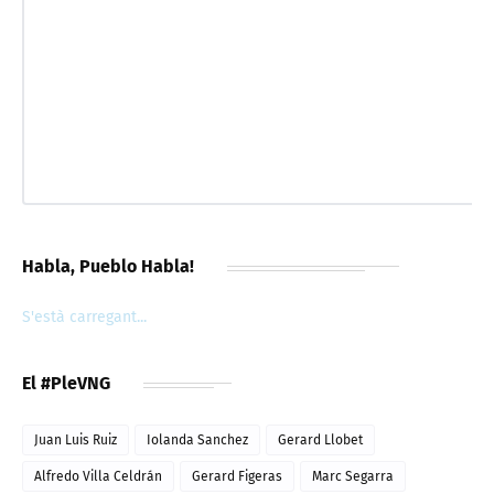
Habla, Pueblo Habla!
S'està carregant...
El #PleVNG
Juan Luis Ruiz
Iolanda Sanchez
Gerard Llobet
Alfredo Villa Celdrán
Gerard Figeras
Marc Segarra