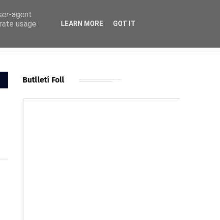
user-agent
erate usage
LEARN MORE
GOT IT
Butlletí Foll