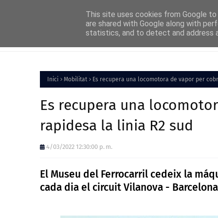
Home
About
FAQs
Contact
This site uses cookies from Google to d
are shared with Google along with perf
statistics, and to detect and address 
Inici
Política
Inici
Mobilitat
Es recupera una locomotora de vapor per cobri
Es recupera una locomotor
rapidesa la linia R2 sud
4/03/2022 12:30:00 p. m.
El Museu del Ferrocarril cedeix la máq
cada dia el circuit Vilanova - Barcelona