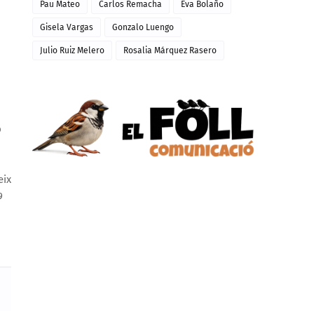
Pau Mateo
Carlos Remacha
Eva Bolaño
Gisela Vargas
Gonzalo Luengo
Julio Ruiz Melero
Rosalia Márquez Rasero
b
eix
9