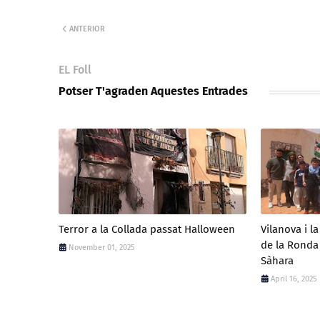
ANTERIOR
EL Foll
Potser T'agraden Aquestes Entrades
Terror a la Collada passat Halloween
Vilanova i l
de la Ronda 
November 01, 2025
Sàhara
April 16, 2025