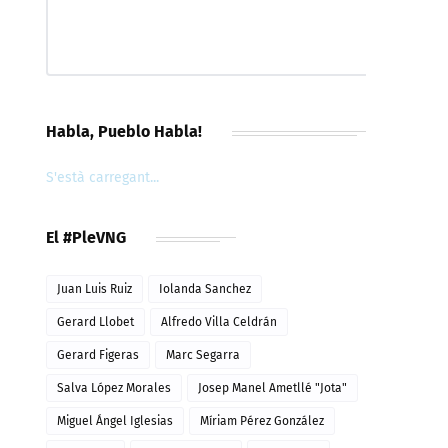
Habla, Pueblo Habla!
S'està carregant...
El #PleVNG
Juan Luis Ruiz
Iolanda Sanchez
Gerard Llobet
Alfredo Villa Celdrán
Gerard Figeras
Marc Segarra
Salva López Morales
Josep Manel Ametllé "Jota"
Miguel Ángel Iglesias
Míriam Pérez González