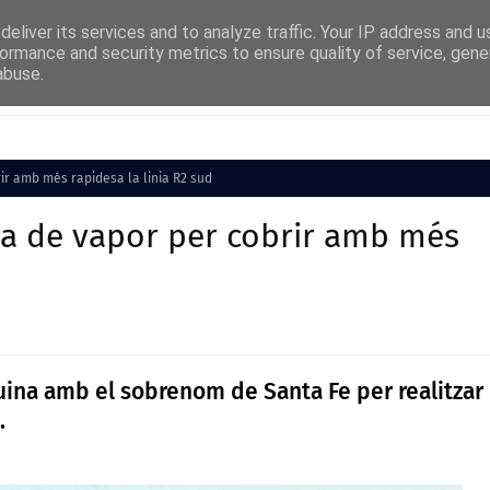
eliver its services and to analyze traffic. Your IP address and 
ormance and security metrics to ensure quality of service, gen
abuse.
Cultura
Societat
Medi Ambient
Esports
r amb més rapidesa la linia R2 sud
a de vapor per cobrir amb més
uina amb el sobrenom de Santa Fe per realitzar
.