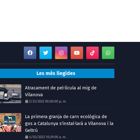
Les més llegides
Atracament de pel·lícula al mig de
Vilanova
2/23/2022 06:00:00 p. m.
La primera granja de carn ecològica de
gos a Catalunya s'instal·larà a Vilanova i la
Geltrú
4/03/2023 10:29:00 a. m.