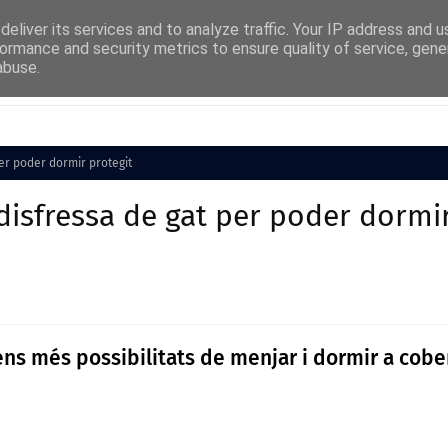
eliver its services and to analyze traffic. Your IP address and 
ormance and security metrics to ensure quality of service, gen
abuse.
Cultura
Societat
Medi Ambient
Esports
er poder dormir protegit
disfressa de gat per poder dormi
 tens més possibilitats de menjar i dormir a cobe