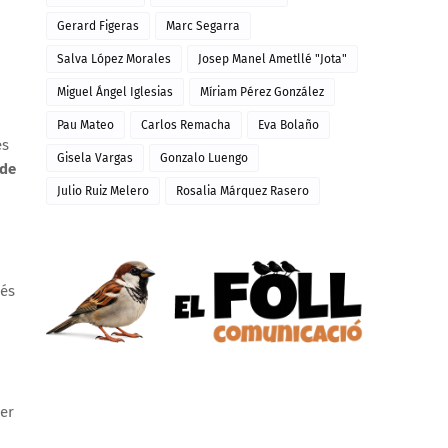
Gerard Figeras
Marc Segarra
Salva López Morales
Josep Manel Ametllé "Jota"
Miguel Ángel Iglesias
Míriam Pérez González
Pau Mateo
Carlos Remacha
Eva Bolaño
es
Gisela Vargas
Gonzalo Luengo
 de
Julio Ruiz Melero
Rosalia Márquez Rasero
més
per