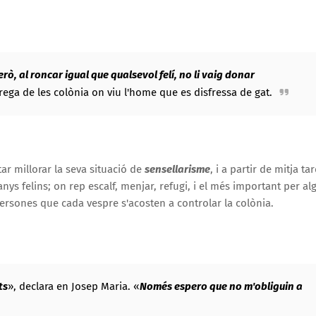
ò, al roncar igual que qualsevol felí, no li vaig donar
ega de les colònia on viu l'home que es disfressa de gat.
ar millorar la seva situació de
sensellarisme
, i a partir de mitja ta
ys felins; on rep escalf, menjar, refugi, i el més important per al
persones que cada vespre s'acosten a controlar la colònia.
ts
»
, declara en Josep Maria.
«
Només espero que no m'obliguin a