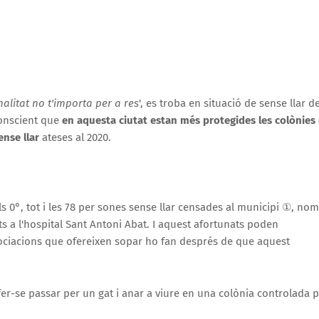
nalitat no t'importa per a res
', es troba en situació de sense llar d
conscient que
en aquesta ciutat estan més protegides les colònies
ense llar
ateses al 2020.
s 0°, tot i les 78 per sones sense llar censades al municipi ①, no
ts a l'hospital Sant Antoni Abat. I aquest afortunats poden
ociacions que ofereixen sopar ho fan després de que aquest
er-se passar per un gat i anar a viure en una colònia controlada 