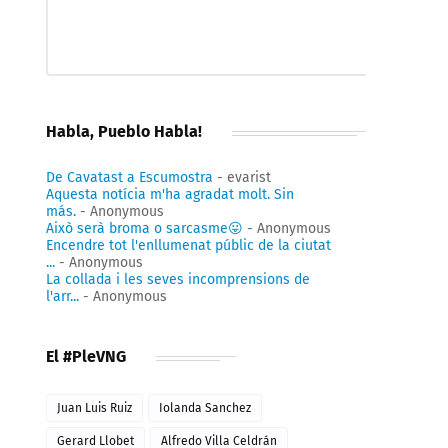
Habla, Pueblo Habla!
De Cavatast a Escumostra
- evarist
Aquesta notícia m'ha agradat molt. Sin
más.
- Anonymous
Això serà broma o sarcasme😛
- Anonymous
Encendre tot l'enllumenat públic de la ciutat
...
- Anonymous
La collada i les seves incomprensions de
l'arr...
- Anonymous
El #PleVNG
Juan Luis Ruiz
Iolanda Sanchez
Gerard Llobet
Alfredo Villa Celdrán