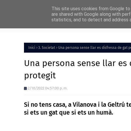
Home
About
FAQs
Contact
This site uses cookies from Google to d
are shared with Google along with perf
statistics, and to detect and address 
Inici
Política
Inici
3. Societat
Una persona sense llar es disfressa de gat p
Una persona sense llar es 
protegit
2/10/2022 04:57:00 p. m.
Si no tens casa, a Vilanova i la Geltrú
si ets un gat que si ets un humà.