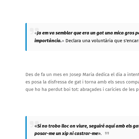
Ja em va semblar que era un gat una mica gros per
«
importància.
Declara una voluntària que s'encarr
»
Des de fa un mes en Josep Maria dedica el dia a intent
es posa la disfressa de gat i torna amb els seus compan
que ho ha perdut boi tot: abraçades i carícies de les 
«
Si no trobo lloc on viure, seguiré aquí amb els ga
posar-me un xip ni castrar-me
»
.