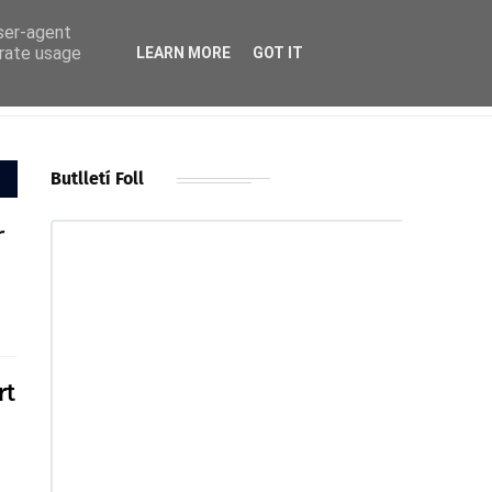
user-agent
erate usage
LEARN MORE
GOT IT
Butlletí Foll
r
rt