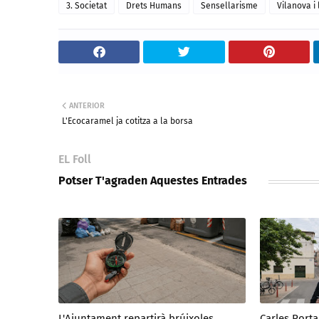
3. Societat
Drets Humans
Sensellarisme
Vilanova i 
ANTERIOR
L'Ecocaramel ja cotitza a la borsa
EL Foll
Potser T'agraden Aquestes Entrades
L'Ajuntament repartirà brúixoles
Carles Port