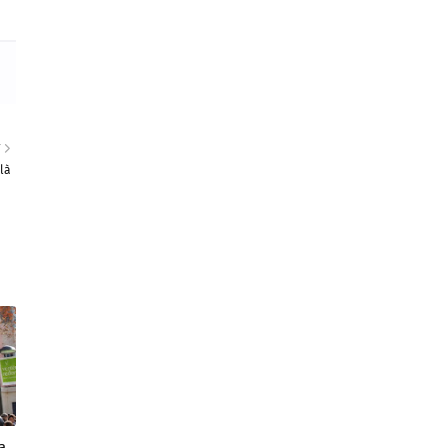
T
là
a