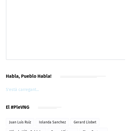
Habla, Pueblo Habla!
S'està carregant...
El #PleVNG
Juan Luis Ruiz
Iolanda Sanchez
Gerard Llobet