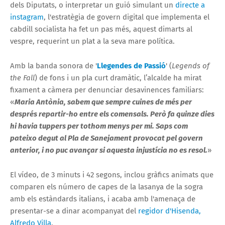
dels Diputats, o interpretar un guió simulant un
directe a
instagram
, l'estratègia de govern digital que implementa el
cabdill socialista ha fet un pas més, aquest dimarts al
vespre, requerint un plat a la seva mare política.
Amb la banda sonora de '
Llegendes de Passió
' (
Legends of
the Fall
) de fons i un pla curt dramàtic, l’alcalde ha mirat
fixament a càmera per denunciar desavinences familiars:
«
Maria Antònia, sabem que sempre cuines de més per
després repartir-ho entre els comensals. Però fa quinze dies
hi havia tuppers per tothom menys per mi. Saps com
pateixo degut al Pla de Sanejament provocat pel govern
anterior, i no puc avançar si aquesta injustícia no es resol.
»
El vídeo, de 3 minuts i 42 segons, inclou gràfics animats que
comparen els número de capes de la lasanya de la sogra
amb els estàndards italians, i acaba amb l'amenaça de
presentar-se a dinar acompanyat del
regidor d'Hisenda,
Alfredo Villa
.