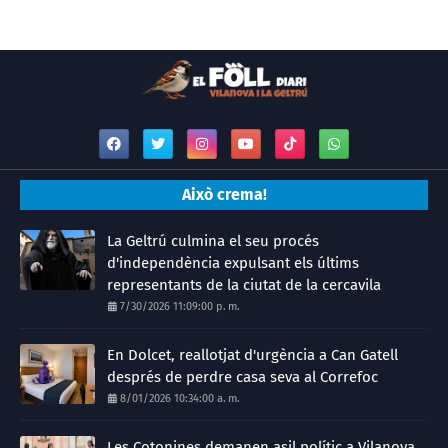
Això crema!
La Geltrú culmina el seu procés
d'independència expulsant els últims
representants de la ciutat de la cercavila
7/30/2026 11:09:00 p. m.
En Dolcet, reallotjat d'urgència a Can Gatell
després de perdre casa seva al Correfoc
8/01/2026 10:34:00 a. m.
Les Cotonines demanen asil polític a Vilanova