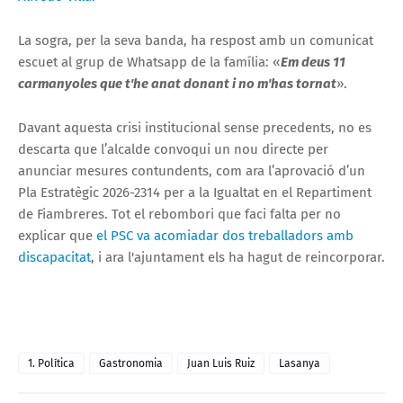
La sogra, per la seva banda, ha respost amb un comunicat
escuet al grup de Whatsapp de la família: «
Em deus 11
carmanyoles que t'he anat donant i no m'has tornat
».
Davant aquesta crisi institucional sense precedents, no es
descarta que l’alcalde convoqui un nou directe per
anunciar mesures contundents, com ara l’aprovació d’un
Pla Estratègic 2026-2314 per a la Igualtat en el Repartiment
de Fiambreres. Tot el rebombori que faci falta per no
explicar que
el PSC va acomiadar dos treballadors amb
discapacitat
, i ara l'ajuntament els ha hagut de reincorporar.
1. Política
Gastronomia
Juan Luis Ruiz
Lasanya