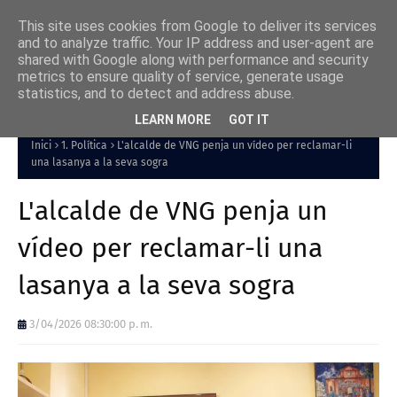
This site uses cookies from Google to deliver its services
and to analyze traffic. Your IP address and user-agent are
shared with Google along with performance and security
metrics to ensure quality of service, generate usage
statistics, and to detect and address abuse.
LEARN MORE
GOT IT
Inici
1. Política
L'alcalde de VNG penja un vídeo per reclamar-li
una lasanya a la seva sogra
L'alcalde de VNG penja un
vídeo per reclamar-li una
lasanya a la seva sogra
3/04/2026 08:30:00 p. m.