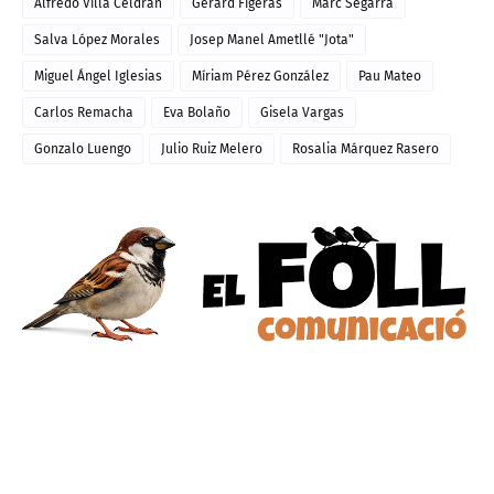
Alfredo Villa Celdrán
Gerard Figeras
Marc Segarra
Salva López Morales
Josep Manel Ametllé "Jota"
Miguel Ángel Iglesias
Míriam Pérez González
Pau Mateo
Carlos Remacha
Eva Bolaño
Gisela Vargas
Gonzalo Luengo
Julio Ruiz Melero
Rosalia Márquez Rasero