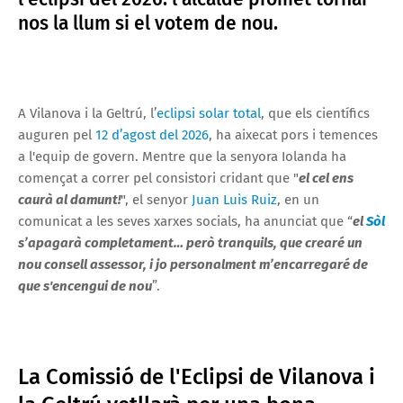
nos la llum si el votem de nou.
A Vilanova i la Geltrú, l’
eclipsi solar total
, que els científics
auguren pel
12 d’agost del 2026
, ha aixecat pors i temences
a l'equip de govern. Mentre que la senyora Iolanda ha
començat a correr pel consistori cridant que "
el cel ens
caurà al damunt!
", el senyor
Juan Luis Ruiz
, en un
comunicat a les seves xarxes socials, ha anunciat que “
el
Sòl
s’apagarà completament… però tranquils, que crearé un
nou consell assessor, i jo personalment m’encarregaré de
que s'encengui de nou
”.
La Comissió de l'Eclipsi de Vilanova i