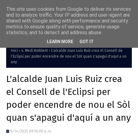
This site uses cookies from Google to deliver its services
and to analyze traffic. Your IP address and user-agent are
shared with Google along with performance and security
metrics to ensure quality of service, generate usage
statistics, and to detect and address abuse.
LEARN MORE
GOT IT
Inici
4. Medi Ambient
L'alcalde Juan Luis Ruiz crea el Consell de
l'Eclipsi per poder encendre de nou el Sòl quan s'apagui d'aquí a un
any
L'alcalde Juan Luis Ruiz crea
el Consell de l'Eclipsi per
poder encendre de nou el Sòl
quan s'apagui d'aquí a un any
8/14/2025 09:16:00 a. m.