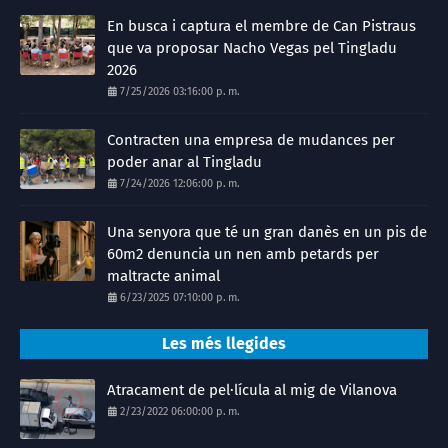
En busca i captura el membre de Can Pistraus
que va proposar Nacho Vegas pel Tingladu
2026
7/25/2026 03:16:00 p. m.
Contracten una empresa de mudances per
poder anar al Tingladu
7/24/2026 12:06:00 p. m.
Una senyora que té un gran danès en un pis de
60m2 denuncia un nen amb petards per
maltracte animal
6/23/2025 07:10:00 p. m.
Les més llegides
Atracament de pel·lícula al mig de Vilanova
2/23/2022 06:00:00 p. m.