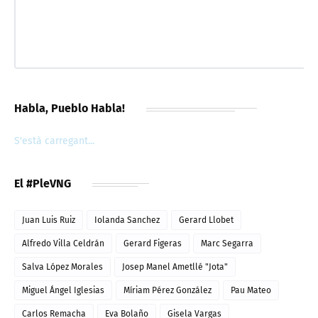
Habla, Pueblo Habla!
S'està carregant...
El #PleVNG
Juan Luis Ruiz
Iolanda Sanchez
Gerard Llobet
Alfredo Villa Celdrán
Gerard Figeras
Marc Segarra
Salva López Morales
Josep Manel Ametllé "Jota"
Miguel Ángel Iglesias
Míriam Pérez González
Pau Mateo
Carlos Remacha
Eva Bolaño
Gisela Vargas