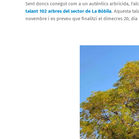
Sent doncs conegut com a un autèntics arbricida, l'alc
talant 102 arbres del sector de La Bòbila
. Aquesta ta
novembre i es preveu que finalitzi el dimecres 20, d