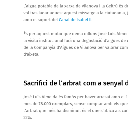
L’aigua potable de la xarxa de Vilanova i la Geltrú és 
vol traslladar aquest aquest missatge a la ciutadania, 
amb el suport del
Canal de Isabel II
.
És per aquest motiu que demà dilluns José Luís Almeida,
la visita institucional farà una degustació d'aigües de 
de la Companyia d'Aigües de Vilanova per valorar com p
d'aixeta.
Sacrifici de l'arbrat com a senyal
José Luís Almeida és famós per haver arrasat amb el 19
més de 78.000 exemplars, sense comptar amb els que e
L'arbrat que més ha disminuït és el que s'ubica als car
22%.