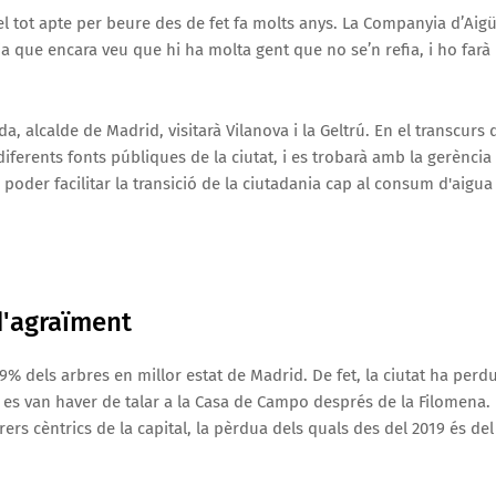
del tot apte per beure des de fet fa molts anys. La Companyia d’Aig
ja que encara veu que hi ha molta gent que no se’n refia, i ho farà
 alcalde de Madrid, visitarà Vilanova i la Geltrú. En el transcurs 
diferents fonts públiques de la ciutat, i es trobarà amb la gerència
oder facilitar la transició de la ciutadania cap al consum d'aigua
 d'agraïment
% dels arbres en millor estat de Madrid. De fet, la ciutat ha perd
s van haver de talar a la Casa de Campo després de la Filomena.
rers cèntrics de la capital, la pèrdua dels quals des del 2019 és del