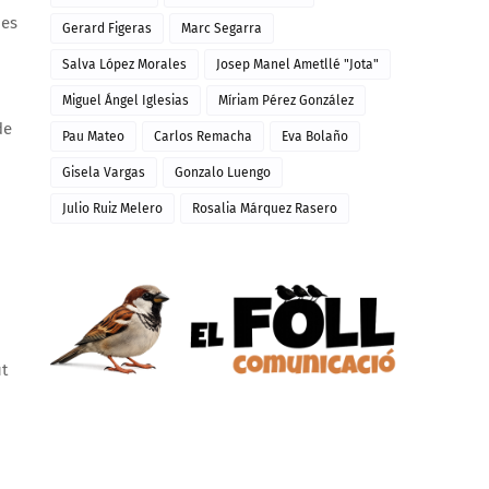
ües
Gerard Figeras
Marc Segarra
Salva López Morales
Josep Manel Ametllé "Jota"
Miguel Ángel Iglesias
Míriam Pérez González
de
Pau Mateo
Carlos Remacha
Eva Bolaño
Gisela Vargas
Gonzalo Luengo
Julio Ruiz Melero
Rosalia Márquez Rasero
ut