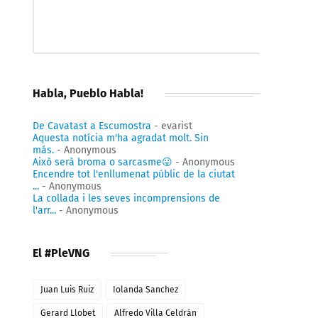
Habla, Pueblo Habla!
De Cavatast a Escumostra
- evarist
Aquesta notícia m'ha agradat molt. Sin
más.
- Anonymous
Això serà broma o sarcasme😛
- Anonymous
Encendre tot l'enllumenat públic de la ciutat
...
- Anonymous
La collada i les seves incomprensions de
l'arr...
- Anonymous
El #PleVNG
Juan Luis Ruiz
Iolanda Sanchez
Gerard Llobet
Alfredo Villa Celdrán