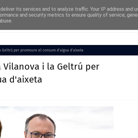
eliver its services and to analyze traffic. Your IP address and 
ormance and security metrics to ensure quality of service, gen
abuse.
Cultura
Societat
Medi Ambient
Esports
 la Geltrú per promoure el consum d'aigua d'aixeta
 Vilanova i la Geltrú per
a d'aixeta