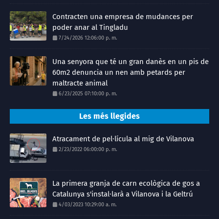
Contracten una empresa de mudances per
poder anar al Tingladu
7/24/2026 12:06:00 p. m.
Una senyora que té un gran danès en un pis de
60m2 denuncia un nen amb petards per
maltracte animal
6/23/2025 07:10:00 p. m.
Les més llegides
Atracament de pel·lícula al mig de Vilanova
2/23/2022 06:00:00 p. m.
La primera granja de carn ecològica de gos a
Catalunya s'instal·larà a Vilanova i la Geltrú
4/03/2023 10:29:00 a. m.