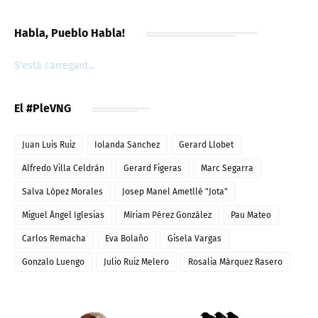
Habla, Pueblo Habla!
S'està carregant...
El #PleVNG
Juan Luis Ruiz
Iolanda Sanchez
Gerard Llobet
Alfredo Villa Celdrán
Gerard Figeras
Marc Segarra
Salva López Morales
Josep Manel Ametllé "Jota"
Miguel Ángel Iglesias
Míriam Pérez González
Pau Mateo
Carlos Remacha
Eva Bolaño
Gisela Vargas
Gonzalo Luengo
Julio Ruiz Melero
Rosalia Márquez Rasero