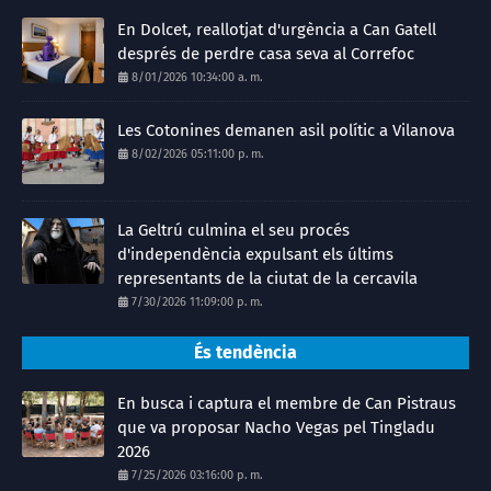
En Dolcet, reallotjat d'urgència a Can Gatell
després de perdre casa seva al Correfoc
8/01/2026 10:34:00 a. m.
Les Cotonines demanen asil polític a Vilanova
8/02/2026 05:11:00 p. m.
La Geltrú culmina el seu procés
d'independència expulsant els últims
representants de la ciutat de la cercavila
7/30/2026 11:09:00 p. m.
És tendència
En busca i captura el membre de Can Pistraus
que va proposar Nacho Vegas pel Tingladu
2026
7/25/2026 03:16:00 p. m.