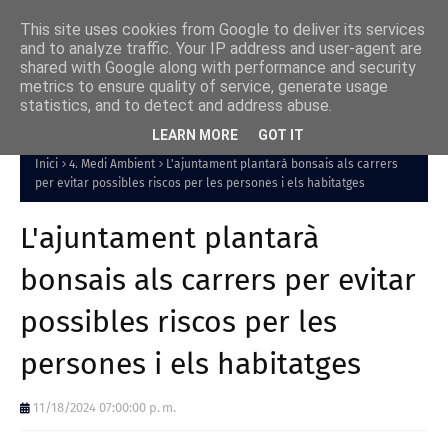
This site uses cookies from Google to deliver its services
and to analyze traffic. Your IP address and user-agent are
shared with Google along with performance and security
metrics to ensure quality of service, generate usage
statistics, and to detect and address abuse.
LEARN MORE
GOT IT
Inici
4. Medi Ambient
L'ajuntament plantarà bonsais als carrers
per evitar possibles riscos per les persones i els habitatges
L'ajuntament plantarà
bonsais als carrers per evitar
possibles riscos per les
persones i els habitatges
11/18/2024 07:00:00 p. m.