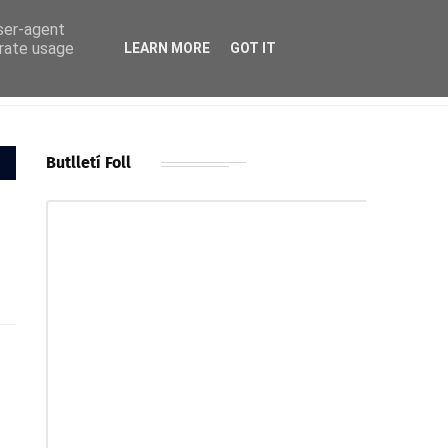
user-agent
erate usage
LEARN MORE
GOT IT
Butlletí Foll