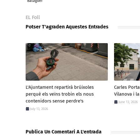
Balaguer
EL Foll
Potser T'agraden Aquestes Entrades
L'Ajuntament repartirà brúixoles
Carles Port
perquè els veïns trobin els nous
Vilanova i la
contenidors sense perdre's
June 13, 2026
July 13, 2026
Publica Un Comentari A L'entrada