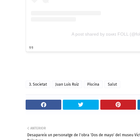
A post shared by ᴅɪᴀʀɪ FOLL (@fol
3. Societat
Juan Luis Ruiz
Piscina
Salut
ANTERIOR
Desapareix un personatge de l'obra 'Dos de mayo' del museu Vic