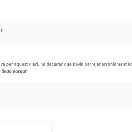
es
siva per aquest diari, ha declarar que havia barrejat erròniament à
e liado parda!
"