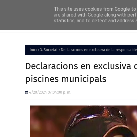
Home
About
FAQs
Contact
This site uses cookies from Google to d
are shared with Google along with perf
statistics, and to detect and address 
Inici
Política
Inici
3. Societat
Declaracions en exclusiva de la responsable 
Declaracions en exclusiva d
piscines municipals
4/20/2024 07:04:00 p. m.