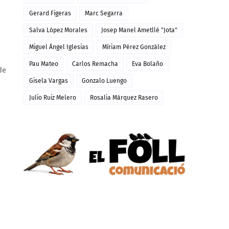
Gerard Figeras
Marc Segarra
Salva López Morales
Josep Manel Ametllé "Jota"
Miguel Ángel Iglesias
Míriam Pérez González
Pau Mateo
Carlos Remacha
Eva Bolaño
de
Gisela Vargas
Gonzalo Luengo
Julio Ruiz Melero
Rosalia Márquez Rasero