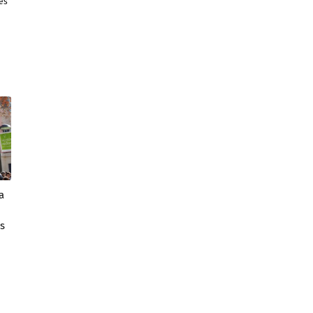
es
a
s