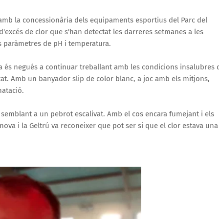
 amb la concessionària dels equipaments esportius del Parc del
s d'excés de clor que s'han detectat les darreres setmanes a les
els paràmetres de pH i temperatura.
a és negués a continuar treballant amb les condicions insalubres 
stat. Amb un banyador slip de color blanc, a joc amb els mitjons,
natació.
 semblant a un pebrot escalivat. Amb el cos encara fumejant i els
anova i la Geltrú va reconeixer que pot ser si que el clor estava una