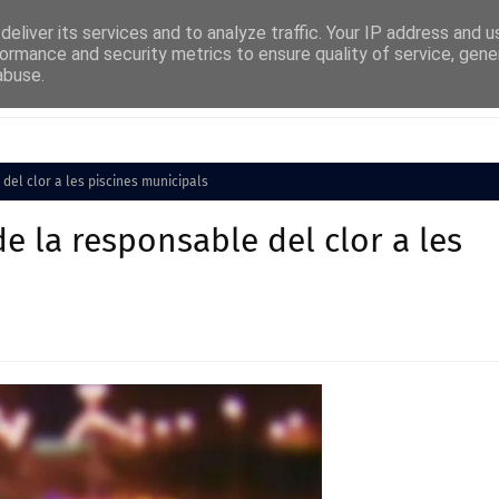
eliver its services and to analyze traffic. Your IP address and 
ormance and security metrics to ensure quality of service, gen
abuse.
Cultura
Societat
Medi Ambient
Esports
del clor a les piscines municipals
e la responsable del clor a les