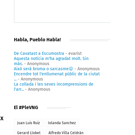
Habla, Pueblo Habla!
De Cavatast a Escumostra
- evarist
Aquesta notícia m'ha agradat molt. Sin
más.
- Anonymous
Això serà broma o sarcasme😛
- Anonymous
Encendre tot l'enllumenat públic de la ciutat
...
- Anonymous
La collada i les seves incomprensions de
l'arr...
- Anonymous
El #PleVNG
ix
Juan Luis Ruiz
Iolanda Sanchez
Gerard Llobet
Alfredo Villa Celdrán