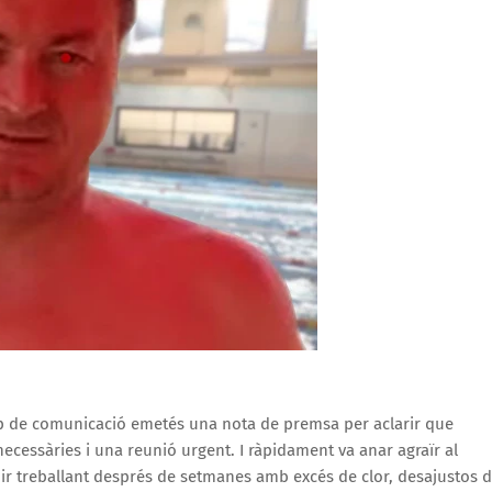
p de comunicació emetés una nota de premsa per aclarir que
ecessàries i una reunió urgent. I ràpidament va anar agraïr al
uir treballant després de setmanes amb excés de clor, desajustos 