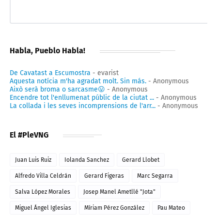
Habla, Pueblo Habla!
De Cavatast a Escumostra
- evarist
Aquesta notícia m'ha agradat molt. Sin más.
- Anonymous
Això serà broma o sarcasme😛
- Anonymous
Encendre tot l'enllumenat públic de la ciutat ...
- Anonymous
La collada i les seves incomprensions de l'arr...
- Anonymous
El #PleVNG
Juan Luis Ruiz
Iolanda Sanchez
Gerard Llobet
Alfredo Villa Celdrán
Gerard Figeras
Marc Segarra
Salva López Morales
Josep Manel Ametllé "Jota"
Miguel Ángel Iglesias
Míriam Pérez González
Pau Mateo