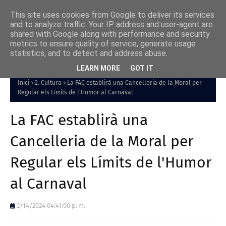
This site uses cookies from Google to deliver its services
and to analyze traffic. Your IP address and user-agent are
shared with Google along with performance and security
metrics to ensure quality of service, generate usage
statistics, and to detect and address abuse.
LEARN MORE
GOT IT
Inici
2. Cultura
La FAC establirà una Cancelleria de la Moral per
Regular els Límits de l'Humor al Carnaval
La FAC establirà una
Cancelleria de la Moral per
Regular els Límits de l'Humor
al Carnaval
2/14/2024 04:41:00 p. m.