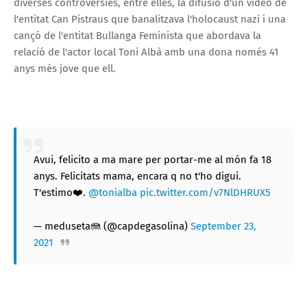
diverses controvèrsies, entre elles, la difusió d'un vídeo de
l'entitat Can Pistraus que banalitzava l'holocaust nazi i una
cançó de l'entitat Bullanga Feminista que abordava la
relació de l'actor local Toni Albà amb una dona només 41
anys més jove que ell.
Avui, felicito a ma mare per portar-me al món fa 18
anys. Felicitats mama, encara q no t'ho digui.
T'estimo❤️.
@tonialba
pic.twitter.com/v7NlDHRUX5
— meduseta🪼 (@capdegasolina)
September 23,
2021