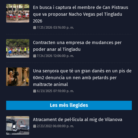
En busca i captura el membre de Can Pistraus
que va proposar Nacho Vegas pel Tingladu
2026
7/25/2026 03:16:00 p. m.
Contracten una empresa de mudances per
poder anar al Tingladu
7/24/2026 12:06:00 p. m.
Una senyora que té un gran danès en un pis de
60m2 denuncia un nen amb petards per
maltracte animal
6/23/2025 07:10:00 p. m.
Les més llegides
Atracament de pel·lícula al mig de Vilanova
2/23/2022 06:00:00 p. m.