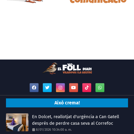
Això crema!
En Dolcet, reallotjat d'urgència a Can Gatell
després de perdre casa seva al Correfoc
8/01/2026 10:34:00 a. m.