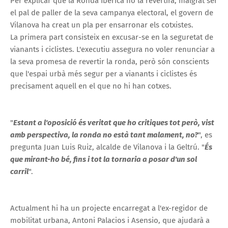
Per explicar que la Ronda Ibèrica no la revertirà, malgrat ser
el pal de paller de la seva campanya electoral, el govern de
Vilanova ha creat un pla per ensarronar els cotxistes.
La primera part consisteix en excusar-se en la seguretat de
vianants i ciclistes. L'executiu assegura no voler renunciar a
la seva promesa de revertir la ronda, però són conscients
que l'espai urbà més segur per a vianants i ciclistes és
precisament aquell en el que no hi han cotxes.
"
Estant a l'oposició és veritat que ho critiques tot però, vist
amb perspectiva, la ronda no està tant malament, no?
", es
pregunta Juan Luis Ruiz, alcalde de Vilanova i la Geltrú. "
És
que mirant-ho bé, fins i tot la tornaria a posar d'un sol
carril
".
Actualment hi ha un projecte encarregat a l'ex-regidor de
mobilitat urbana, Antoni Palacios i Asensio, que ajudarà a