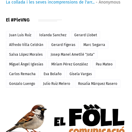
La collada i les seves incomprensions de l'arr...
- Anonymous
El #PleVNG
Juan Luis Ruiz
Iolanda Sanchez
Gerard Llobet
Alfredo Villa Celdrán
Gerard Figeras
Marc Segarra
Salva López Morales
Josep Manel Ametllé "Jota"
Miguel Ángel Iglesias
Míriam Pérez González
Pau Mateo
Carlos Remacha
Eva Bolaño
Gisela Vargas
Gonzalo Luengo
Julio Ruiz Melero
Rosalia Márquez Rasero