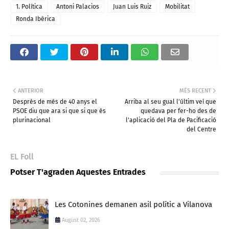
1. Política
Antoni Palacios
Juan Luis Ruiz
Mobilitat
Ronda Ibèrica
ANTERIOR
MÉS RECENT
Després de més de 40 anys el
Arriba al seu gual l'últim veí que
PSOE diu que ara si que si que és
quedava per fer-ho des de
plurinacional
l'aplicació del Pla de Pacificació
del Centre
EL Foll
Potser T'agraden Aquestes Entrades
Les Cotonines demanen asil polític a Vilanova
August 02, 2026