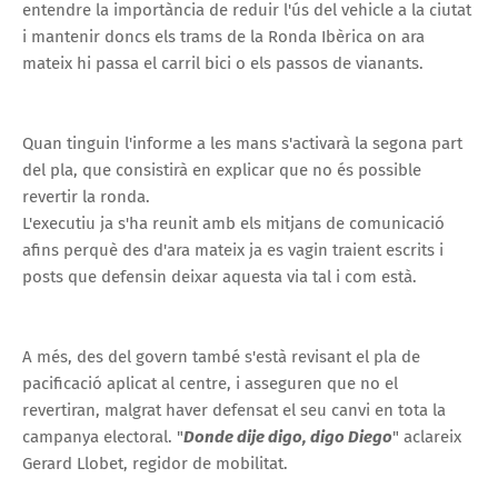
entendre la importància de reduir l'ús del vehicle a la ciutat
i mantenir doncs els trams de la Ronda Ibèrica on ara
mateix hi passa el carril bici o els passos de vianants.
Quan tinguin l'informe a les mans s'activarà la segona part
del pla, que consistirà en explicar que no és possible
revertir la ronda.
L'executiu ja s'ha reunit amb els mitjans de comunicació
afins perquè des d'ara mateix ja es vagin traient escrits i
posts que defensin deixar aquesta via tal i com està.
A més, des del govern també s'està revisant el pla de
pacificació aplicat al centre, i asseguren que no el
revertiran, malgrat haver defensat el seu canvi en tota la
campanya electoral. "
Donde dije digo, digo Diego
" aclareix
Gerard Llobet, regidor de mobilitat.