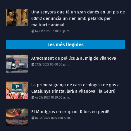
Una senyora que té un gran danès en un pis de
60m2 denuncia un nen amb petards per
maltracte animal
6/23/2025 07:10:00 p. m.
Les més llegides
Atracament de pel·lícula al mig de Vilanova
2/23/2022 06:00:00 p. m.
La primera granja de carn ecològica de gos a
Catalunya s'instal·larà a Vilanova i la Geltrú
4/03/2023 10:29:00 a. m.
El Montgròs en erupció. Ribes en perill!
8/08/2024 07:53:00 p. m.