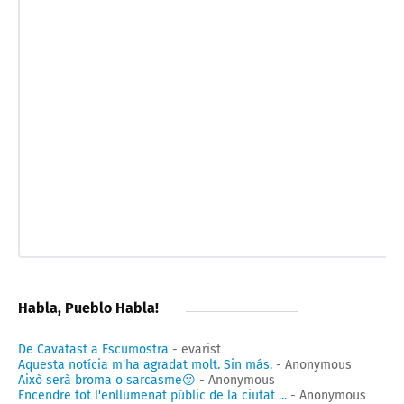
Habla, Pueblo Habla!
De Cavatast a Escumostra
- evarist
Aquesta notícia m'ha agradat molt. Sin más.
- Anonymous
Això serà broma o sarcasme😛
- Anonymous
Encendre tot l'enllumenat públic de la ciutat ...
- Anonymous