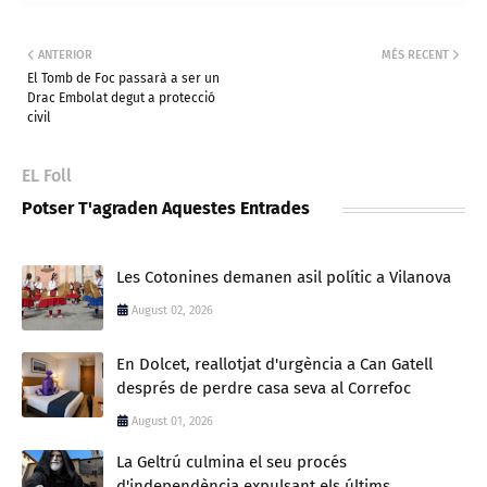
ANTERIOR
MÉS RECENT
El Tomb de Foc passarà a ser un
Drac Embolat degut a protecció
civil
EL Foll
Potser T'agraden Aquestes Entrades
Les Cotonines demanen asil polític a Vilanova
August 02, 2026
En Dolcet, reallotjat d'urgència a Can Gatell
després de perdre casa seva al Correfoc
August 01, 2026
La Geltrú culmina el seu procés
d'independència expulsant els últims