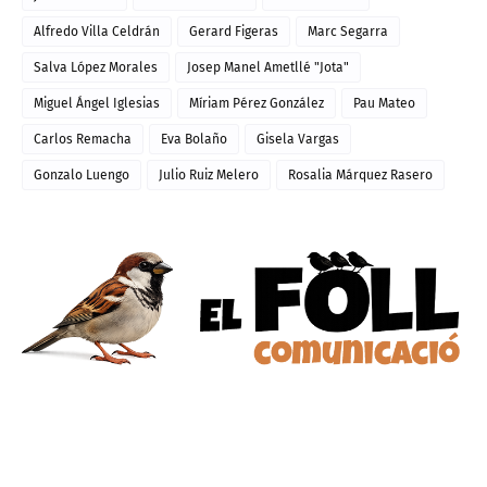
Alfredo Villa Celdrán
Gerard Figeras
Marc Segarra
Salva López Morales
Josep Manel Ametllé "Jota"
Miguel Ángel Iglesias
Míriam Pérez González
Pau Mateo
Carlos Remacha
Eva Bolaño
Gisela Vargas
Gonzalo Luengo
Julio Ruiz Melero
Rosalia Márquez Rasero