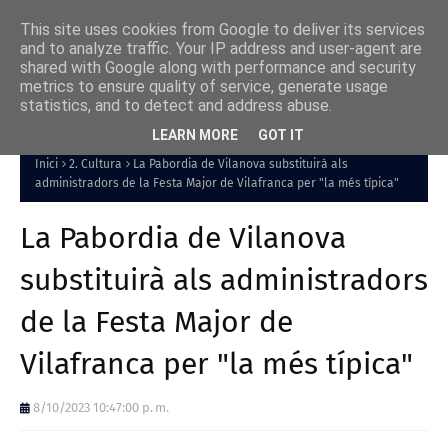
This site uses cookies from Google to deliver its services
and to analyze traffic. Your IP address and user-agent are
shared with Google along with performance and security
metrics to ensure quality of service, generate usage
statistics, and to detect and address abuse.
LEARN MORE
GOT IT
Inici
2. Cultura
La Pabordia de Vilanova substituirà als
administradors de la Festa Major de Vilafranca per "la més típica"
La Pabordia de Vilanova
substituirà als administradors
de la Festa Major de
Vilafranca per "la més típica"
8/10/2023 10:47:00 p. m.