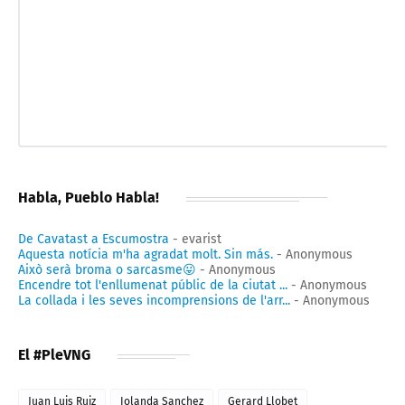
Habla, Pueblo Habla!
De Cavatast a Escumostra
- evarist
Aquesta notícia m'ha agradat molt. Sin más.
- Anonymous
Això serà broma o sarcasme😛
- Anonymous
Encendre tot l'enllumenat públic de la ciutat ...
- Anonymous
La collada i les seves incomprensions de l'arr...
- Anonymous
El #PleVNG
Juan Luis Ruiz
Iolanda Sanchez
Gerard Llobet