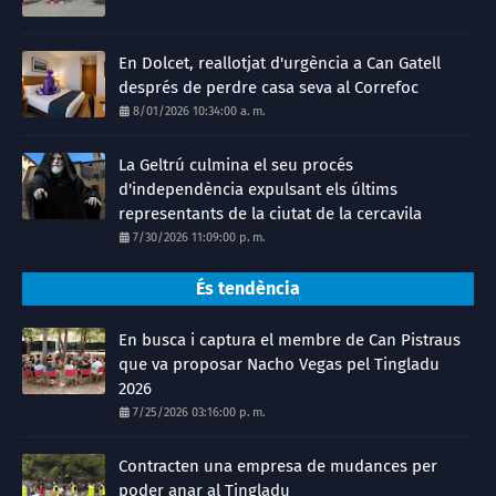
En Dolcet, reallotjat d'urgència a Can Gatell
després de perdre casa seva al Correfoc
8/01/2026 10:34:00 a. m.
La Geltrú culmina el seu procés
d'independència expulsant els últims
representants de la ciutat de la cercavila
7/30/2026 11:09:00 p. m.
És tendència
En busca i captura el membre de Can Pistraus
que va proposar Nacho Vegas pel Tingladu
2026
7/25/2026 03:16:00 p. m.
Contracten una empresa de mudances per
poder anar al Tingladu