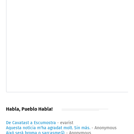
Habla, Pueblo Habla!
De Cavatast a Escumostra
- evarist
Aquesta notícia m'ha agradat molt. Sin más.
- Anonymous
Això serà broma o sarcasme😛
- Anonymous