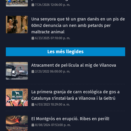
7/24/2026 12:06:00 p. m.
Una senyora que té un gran danès en un pis de
60m2 denuncia un nen amb petards per
maltracte animal
6/23/2025 07:10:00 p. m.
Les més llegides
Atracament de pel·lícula al mig de Vilanova
2/23/2022 06:00:00 p. m.
La primera granja de carn ecològica de gos a
Catalunya s'instal·larà a Vilanova i la Geltrú
4/03/2023 10:29:00 a. m.
El Montgròs en erupció. Ribes en perill!
8/08/2024 07:53:00 p. m.