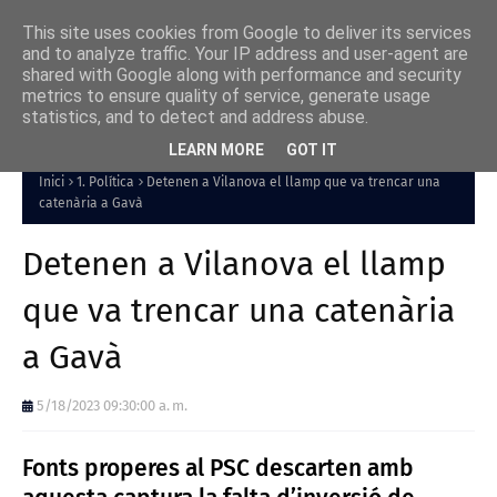
This site uses cookies from Google to deliver its services
and to analyze traffic. Your IP address and user-agent are
shared with Google along with performance and security
metrics to ensure quality of service, generate usage
statistics, and to detect and address abuse.
LEARN MORE
GOT IT
Inici
1. Política
Detenen a Vilanova el llamp que va trencar una
catenària a Gavà
Detenen a Vilanova el llamp
que va trencar una catenària
a Gavà
5/18/2023 09:30:00 a. m.
Fonts properes al PSC descarten amb