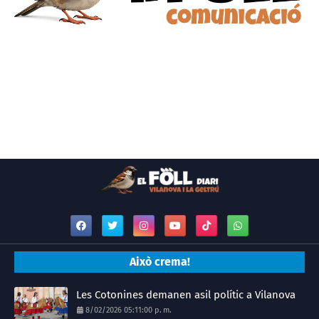
Això crema!
Les Cotonines demanen asil polític a Vilanova
8/02/2026 05:11:00 p. m.