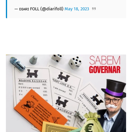
— ᴅɪᴀʀɪ FOLL (@diarifoll)
May 18, 2023