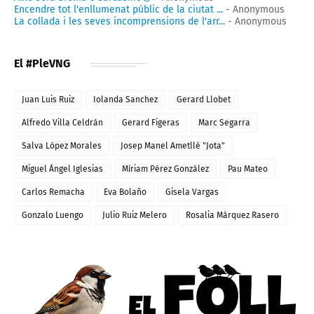
Encendre tot l'enllumenat públic de la ciutat ...
- Anonymous
La collada i les seves incomprensions de l'arr...
- Anonymous
El #PleVNG
Juan Luis Ruiz
Iolanda Sanchez
Gerard Llobet
Alfredo Villa Celdrán
Gerard Figeras
Marc Segarra
Salva López Morales
Josep Manel Ametllé "Jota"
Miguel Ángel Iglesias
Míriam Pérez González
Pau Mateo
Carlos Remacha
Eva Bolaño
Gisela Vargas
Gonzalo Luengo
Julio Ruiz Melero
Rosalia Márquez Rasero