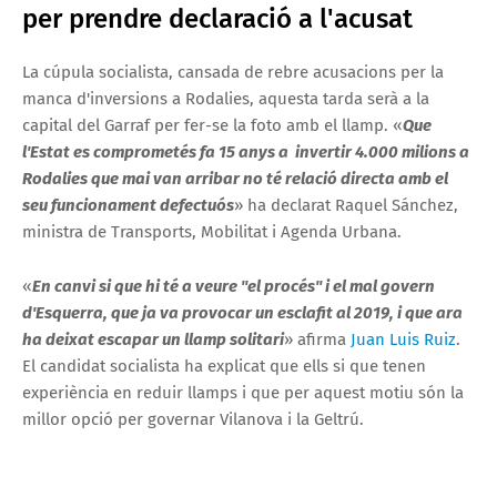
per prendre declaració a l'acusat
La cúpula socialista, cansada de rebre acusacions per la
manca d'inversions a Rodalies, aquesta tarda serà a la
capital del Garraf per fer-se la foto amb el llamp. «
Que
l'Estat es comprometés fa 15 anys a invertir 4.000 milions a
Rodalies que mai van arribar no té relació directa amb el
seu funcionament defectuós
» ha declarat Raquel Sánchez,
ministra de Transports, Mobilitat i Agenda Urbana.
«
En canvi si que hi té a veure "el procés" i el mal govern
d'Esquerra, que ja va provocar un esclafit al 2019, i que ara
ha deixat escapar un llamp solitari
» afirma
Juan Luis Ruiz
.
El candidat socialista ha explicat que ells si que tenen
experiència en reduir llamps i que per aquest motiu són la
millor opció per governar Vilanova i la Geltrú.