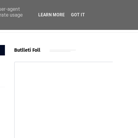
user-agent
erate usage
LEARN MORE
GOT IT
Butlletí Foll