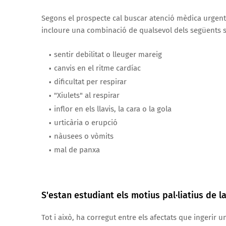
Segons el prospecte cal buscar atenció mèdica urgent
incloure una combinació de qualsevol dels següents
sentir debilitat o lleuger mareig
canvis en el ritme cardíac
dificultat per respirar
"Xiulets" al respirar
inflor en els llavis, la cara o la gola
urticària o erupció
nàusees o vòmits
mal de panxa
S'estan estudiant els motius pal·liatius de l
Tot i això, ha corregut entre els afectats que ingerir 