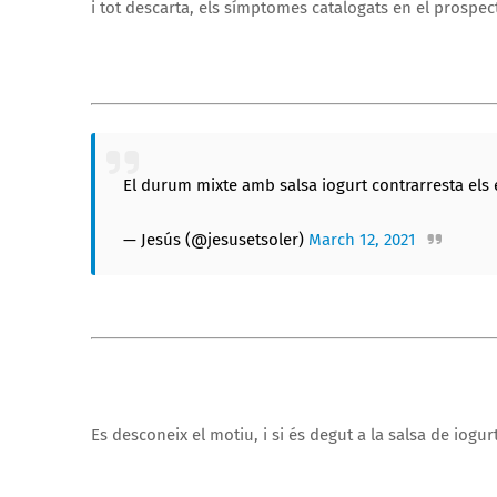
i tot descarta, els símptomes catalogats en el prospec
El durum mixte amb salsa iogurt contrarresta els efe
— Jesús (@jesusetsoler)
March 12, 2021
Es desconeix el motiu, i si és degut a la salsa de iog