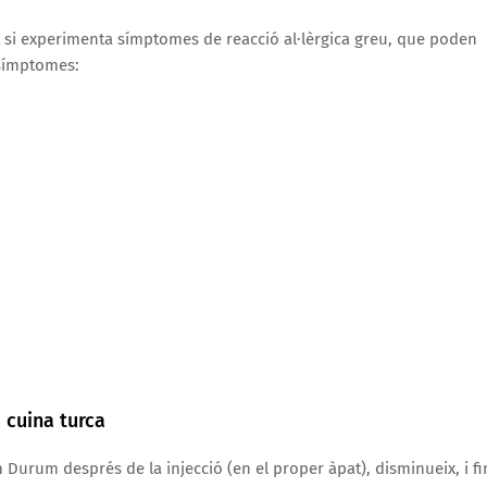
 si experimenta símptomes de reacció al·lèrgica greu, que poden
 símptomes:
a cuina turca
un Durum després de la injecció (en el proper àpat), disminueix, i fi