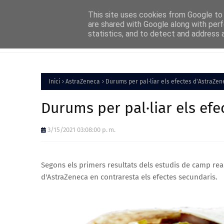
Home
About
FAQs
Contact
This site uses cookies from Google to d
are shared with Google along with perf
statistics, and to detect and address 
Inici
Política
Inici
AstraZeneca
Durums per pal·liar els efectes d'AstraZe
Durums per pal·liar els efe
3/15/2021 03:08:00 p. m.
Segons els primers resultats dels estudis de camp real
d'AstraZeneca en contraresta els efectes secundaris.