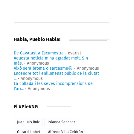
Habla, Pueblo Habla!
De Cavatast a Escumostra
- evarist
Aquesta notícia m'ha agradat molt. Sin
más.
- Anonymous
Això serà broma o sarcasme😛
- Anonymous
Encendre tot l'enllumenat públic de la ciutat
...
- Anonymous
La collada i les seves incomprensions de
l'arr...
- Anonymous
El #PleVNG
Juan Luis Ruiz
Iolanda Sanchez
Gerard Llobet
Alfredo Villa Celdrán