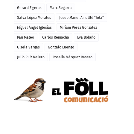
Gerard Figeras
Marc Segarra
Salva López Morales
Josep Manel Ametllé "Jota"
Miguel Ángel Iglesias
Míriam Pérez González
Pau Mateo
Carlos Remacha
Eva Bolaño
Gisela Vargas
Gonzalo Luengo
Julio Ruiz Melero
Rosalia Márquez Rasero