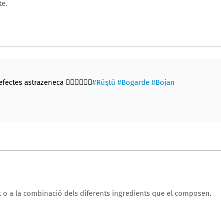
te.
ctes astrazeneca 👌🏼👌🏼👌🏼
#Rüştü
#Bogarde
#Bojan
urt o a la combinació dels diferents ingredients que el composen.