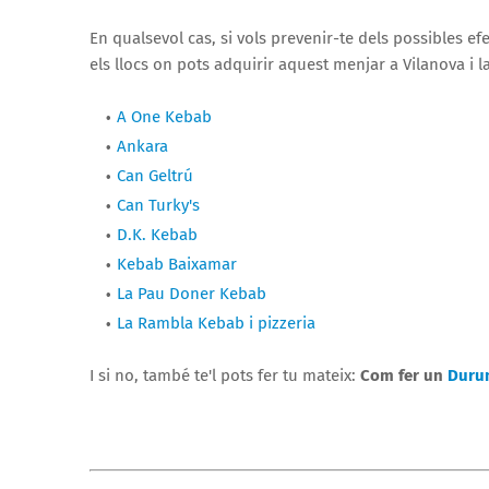
En qualsevol cas, si vols prevenir-te dels possibles ef
els llocs on pots adquirir aquest menjar a Vilanova i la
A One Kebab
Ankara
Can Geltrú
Can Turky's
D.K. Kebab
Kebab Baixamar
La Pau Doner Kebab
La Rambla Kebab i pizzeria
I si no, també te'l pots fer tu mateix:
Com fer un
Durum