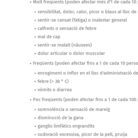
Molt freqüents (poden afectar més d'1 de cada 10
sensibilitat, dolor, calor, picor o blaus al lloc de
sentir-se cansat (fatiga) o malestar general
calfreds o sensació de febre
mal de cap
sentir-se malalt (nàusees)
dolor articular o dolor muscular
Freqüents (poden afectar fins a 1 de cada 10 pers
enrogiment o inflor en el lloc d'administració de
febre (> 38 ° C)
vòmits o diarrea
Poc freqüents (poden afectar fins a 1 de cada 10
somnolència o sensació de mareig
disminució de la gana
ganglis limfàtics engrandits
sudoració excessiva, picor de la pell, pruïja