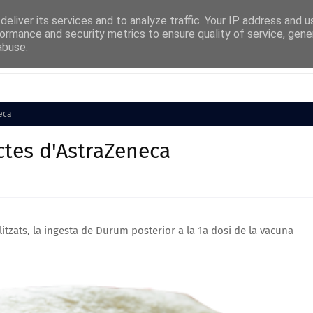
eliver its services and to analyze traffic. Your IP address and 
ormance and security metrics to ensure quality of service, gen
abuse.
Cultura
Societat
Medi Ambient
Esports
neca
ctes d'AstraZeneca
itzats, la ingesta de Durum posterior a la 1a dosi de la vacuna