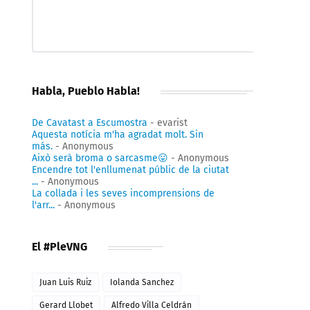
Habla, Pueblo Habla!
De Cavatast a Escumostra
- evarist
Aquesta notícia m'ha agradat molt. Sin
más.
- Anonymous
Això serà broma o sarcasme😛
- Anonymous
Encendre tot l'enllumenat públic de la ciutat
...
- Anonymous
La collada i les seves incomprensions de
l'arr...
- Anonymous
El #PleVNG
Juan Luis Ruiz
Iolanda Sanchez
Gerard Llobet
Alfredo Villa Celdrán