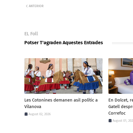
ANTERIOR
EL Foll
Potser T'agraden Aquestes Entrades
Les Cotonines demanen asil polític a
En Dolcet, r
Vilanova
Gatell despr
Correfoc
August 02, 2026
August 01, 20