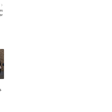
T
es
or
s