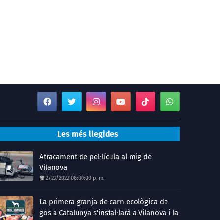
Les més llegides
Atracament de pel·lícula al mig de
Vilanova
2/23/2022 06:00:00 p. m.
La primera granja de carn ecològica de
gos a Catalunya s'instal·larà a Vilanova i la