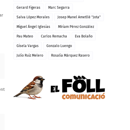
Gerard Figeras
Marc Segarra
ar
Salva López Morales
Josep Manel Ametllé "Jota"
Miguel Ángel Iglesias
Míriam Pérez González
Pau Mateo
Carlos Remacha
Eva Bolaño
Gisela Vargas
Gonzalo Luengo
Julio Ruiz Melero
Rosalia Márquez Rasero
ent