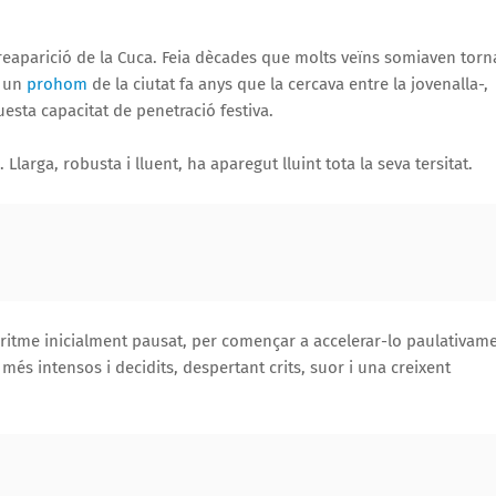
 reaparició de la Cuca. Feia dècades que molts veïns somiaven torn
e un
prohom
de la ciutat fa anys que la cercava entre la jovenalla-,
esta capacitat de penetració festiva.
 Llarga, robusta i lluent, ha aparegut lluint tota la seva tersitat.
un ritme inicialment pausat, per començar a accelerar-lo paulativam
és intensos i decidits, despertant crits, suor i una creixent