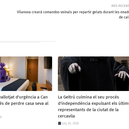
MÉS RECEN
Vilanova crearà comandos veïnals per repartir gelats durant les onad
de cal
eallotjat d'urgència a Can
La Geltrú culmina el seu procés
és de perdre casa seva al
d'independència expulsant els últim
representants de la ciutat de la
cercavila
26
July 30, 2026