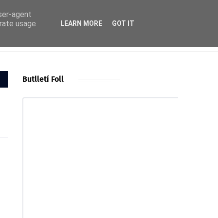
user-agent
erate usage
LEARN MORE
GOT IT
Butlletí Foll