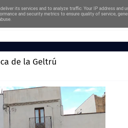
eliver its services and to analyze traffic. Your IP address and 
ormance and security metrics to ensure quality of service, gen
abuse.
Cultura
Societat
Medi Ambient
Esports
uca de la Geltrú