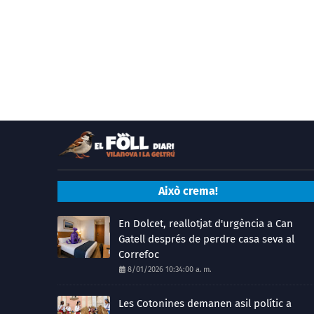
Això crema!
En Dolcet, reallotjat d'urgència a Can
Gatell després de perdre casa seva al
Correfoc
8/01/2026 10:34:00 a. m.
Les Cotonines demanen asil polític a