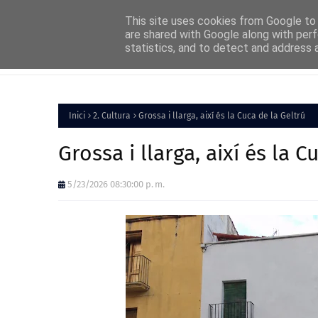
Home
About
FAQs
Contact
This site uses cookies from Google to d
are shared with Google along with perf
statistics, and to detect and address 
Inici
Política
Inici
2. Cultura
Grossa i llarga, així és la Cuca de la Geltrú
Grossa i llarga, així és la C
5/23/2026 08:30:00 p. m.