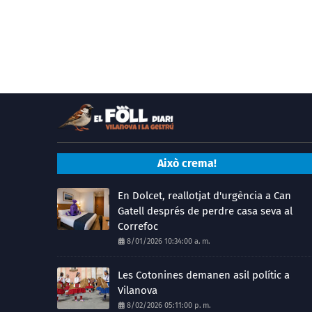
Això crema!
En Dolcet, reallotjat d'urgència a Can
Gatell després de perdre casa seva al
Correfoc
8/01/2026 10:34:00 a. m.
Les Cotonines demanen asil polític a
Vilanova
8/02/2026 05:11:00 p. m.