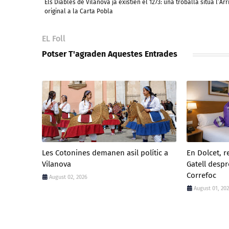
Els Diables de Vilanova ja existien el 1273: una troballa situa l’Arr
original a la Carta Pobla
EL Foll
Potser T'agraden Aquestes Entrades
Les Cotonines demanen asil polític a
En Dolcet, r
Vilanova
Gatell despr
Correfoc
August 02, 2026
August 01, 20