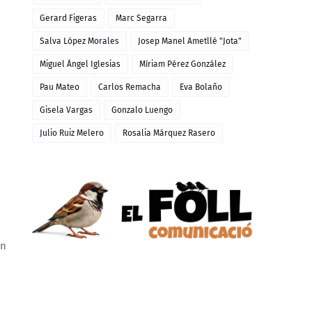
Gerard Figeras
Marc Segarra
Salva López Morales
Josep Manel Ametllé "Jota"
Miguel Ángel Iglesias
Míriam Pérez González
Pau Mateo
Carlos Remacha
Eva Bolaño
Gisela Vargas
Gonzalo Luengo
Julio Ruiz Melero
Rosalia Márquez Rasero
en