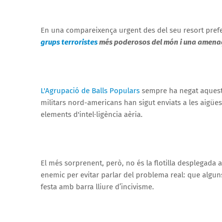
En una compareixença urgent des del seu resort prefe
grups terroristes
més poderosos del món i una amenaç
L'Agrupació de Balls Populars
sempre ha negat aqueste
militars nord-americans han sigut enviats a les aigües
elements d'intel·ligència aèria.
El més sorprenent, però, no és la flotilla desplegada a
enemic per evitar parlar del problema real: que algu
festa amb barra lliure d’incivisme.