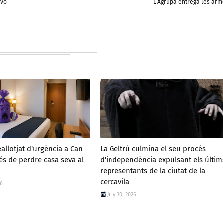
ivo
L’Agrupa entrega les arm
eallotjat d'urgència a Can
La Geltrú culmina el seu procés
és de perdre casa seva al
d'independència expulsant els últim
representants de la ciutat de la
cercavila
26
July 30, 2026