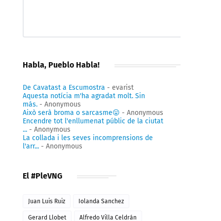
Habla, Pueblo Habla!
De Cavatast a Escumostra
- evarist
Aquesta notícia m'ha agradat molt. Sin
más.
- Anonymous
Això serà broma o sarcasme😛
- Anonymous
Encendre tot l'enllumenat públic de la ciutat
...
- Anonymous
La collada i les seves incomprensions de
l'arr...
- Anonymous
El #PleVNG
Juan Luis Ruiz
Iolanda Sanchez
Gerard Llobet
Alfredo Villa Celdrán