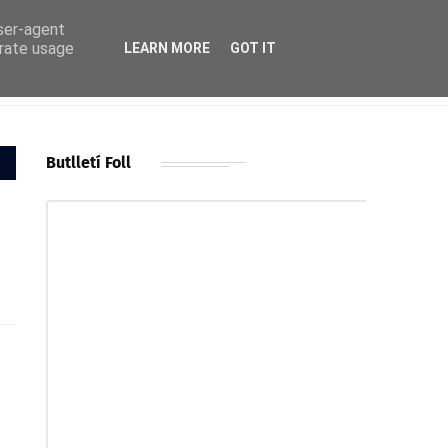
user-agent
erate usage
LEARN MORE
GOT IT
Butlletí Foll