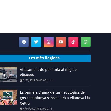
Les més llegides
Atracament de pel·lícula al mig de
Vilanova
2/23/2022 06:00:00 p. m.
La primera granja de carn ecològica de
gos a Catalunya s'instal·larà a Vilanova i la
Geltrú
4/03/2023 10:29:00 a. m.