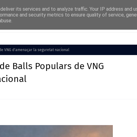
eliver its services and to analyze traffic. Your IP address and 
ormance and security metrics to ensure quality of service, gen
abuse.
Cultura
Societat
Medi Ambient
Esports
 de VNG d'amenaçar la seguretat nacional
 de Balls Populars de VNG
acional