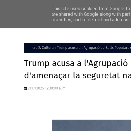
Home
About
FAQs
Contact
This site uses cookies from Google to d
are shared with Google along with perf
statistics, and to detect and address 
Inici
Política
Inici
2. Cultura
Trump acusa a l'Agrupació de Balls Populars
Trump acusa a l'Agrupació
d'amenaçar la seguretat n
2/17/2026 12:30:00 a. m.