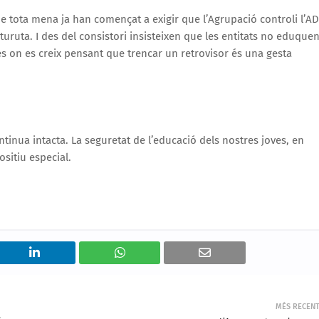
de tota mena ja han començat a exigir que l’Agrupació controli l’A
 turuta. I des del consistori insisteixen que les entitats no eduquen
es on es creix pensant que trencar un retrovisor és una gesta
tinua intacta. La seguretat de l’educació dels nostres joves, en
sitiu especial.
MÉS RECEN