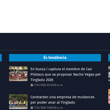
És tendència
En busca i captura el membre de Can
Pistraus que va proposar Nacho Vegas pel
Tingladu 2026
7/25/2026 03:16:00 p. m.
Contracten una empresa de mudances
per poder anar al Tingladu
7/24/2026 12:06:00 p. m.