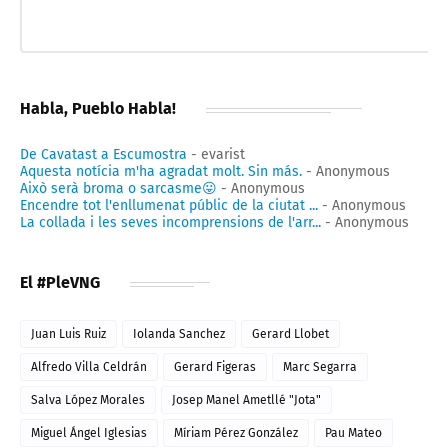
Habla, Pueblo Habla!
De Cavatast a Escumostra
- evarist
Aquesta notícia m'ha agradat molt. Sin más.
- Anonymous
Això serà broma o sarcasme😛
- Anonymous
Encendre tot l'enllumenat públic de la ciutat ...
- Anonymous
La collada i les seves incomprensions de l'arr...
- Anonymous
El #PleVNG
Juan Luis Ruiz
Iolanda Sanchez
Gerard Llobet
Alfredo Villa Celdrán
Gerard Figeras
Marc Segarra
Salva López Morales
Josep Manel Ametllé "Jota"
Miguel Ángel Iglesias
Míriam Pérez González
Pau Mateo