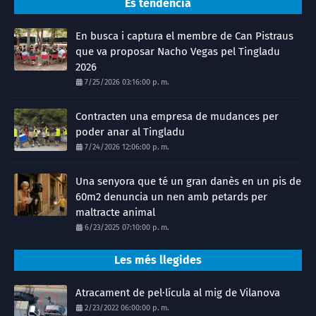
És tendència
En busca i captura el membre de Can Pistraus
que va proposar Nacho Vegas pel Tingladu
2026
7/25/2026 03:16:00 p. m.
Contracten una empresa de mudances per
poder anar al Tingladu
7/24/2026 12:06:00 p. m.
Una senyora que té un gran danès en un pis de
60m2 denuncia un nen amb petards per
maltracte animal
6/23/2025 07:10:00 p. m.
Les més llegides
Atracament de pel·lícula al mig de Vilanova
2/23/2022 06:00:00 p. m.