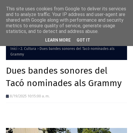
This site uses cookies from Google to deliver its services
and to analyze traffic. Your IP address and user-agent are
shared with Google along with performance and security
metrics to ensure quality of service, generate usage
statistics, and to detect and address abuse.
LEARN MORE
GOT IT
Inici
2. Cultura
Dues bandes sonores del Tacó nominades als
Grammy
Dues bandes sonores del
Tacó nominades als Grammy
8/19/2025 10:15:00 a. m.