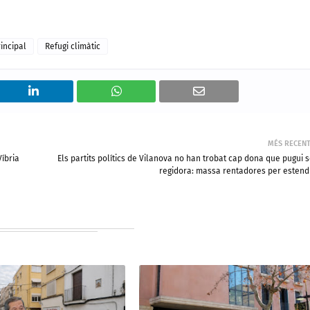
incipal
Refugi climàtic
MÉS RECEN
Víbria
Els partits polítics de Vilanova no han trobat cap dona que pugui 
regidora: massa rentadores per estend