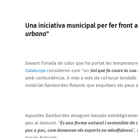
Una iniciativa municipal per fer front a
urbana
"
Davant l’onada de calor que ha portat les temperatures
Catalunya
consideren com "un
Sol que fa caure la cua
amb contundència. A més a més de col·locar tendalls 
instal·lat llambordes flotants que esquitxen els peu
Aquestes llambordes amaguen bassals estratègicament
peu al damunt. “
És una forma natural i sostenible de c
poc a poc, com demanen els experts en mindfulness
”,
Espais Naturals.