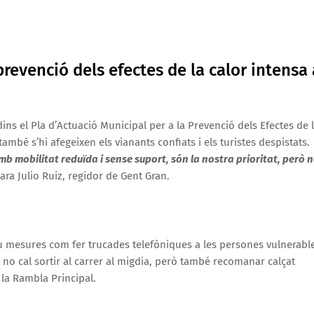
prevenció dels efectes de la calor intensa 
ins el Pla d’Actuació Municipal per a la Prevenció dels Efectes de 
ambé s’hi afegeixen els vianants confiats i els turistes despistats.
b mobilitat reduïda i sense suport, són la nostra prioritat, però 
lara Julio Ruiz, regidor de Gent Gran.
ou mesures com fer trucades telefòniques a les persones vulnerabl
no cal sortir al carrer al migdia, però també recomanar calçat
 la Rambla Principal.