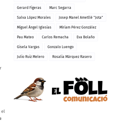
Gerard Figeras
Marc Segarra
Salva López Morales
Josep Manel Ametllé "Jota"
Miguel Ángel Iglesias
Míriam Pérez González
Pau Mateo
Carlos Remacha
Eva Bolaño
Gisela Vargas
Gonzalo Luengo
Julio Ruiz Melero
Rosalia Márquez Rasero
r
 el
a