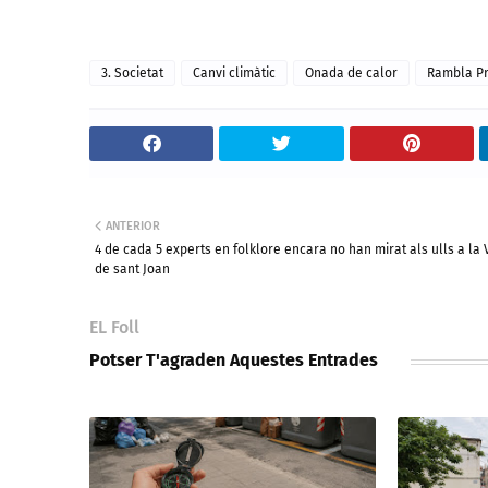
3. Societat
Canvi climàtic
Onada de calor
Rambla Pr
ANTERIOR
4 de cada 5 experts en folklore encara no han mirat als ulls a la 
de sant Joan
EL Foll
Potser T'agraden Aquestes Entrades