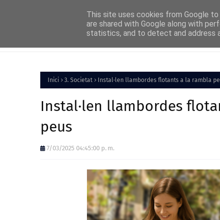
Home
About
FAQs
Contact
This site uses cookies from Google to d
are shared with Google along with perf
statistics, and to detect and address 
Inici
Política
Inici
3. Societat
Instal·len llambordes flotants a la rambla pe
Instal·len llambordes flota
peus
7/03/2025 04:45:00 p. m.