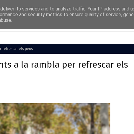
eliver its services and to analyze traffic. Your IP address and 
ormance and security metrics to ensure quality of service, gen
abuse.
Cultura
Societat
Medi Ambient
Esports
r refrescar els peus
nts a la rambla per refrescar els