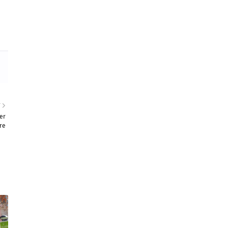
T
ser
re