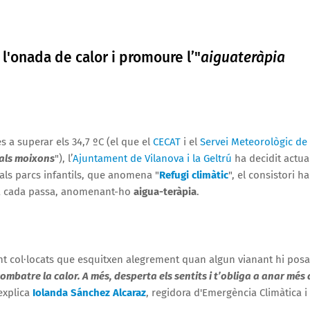
 l'onada de calor i promoure l’"
aiguateràpia
 a superar els 34,7 ºC (el que el
CECAT
i el
Servei Meteorològic de
 als moixons
"), l’
Ajuntament de Vilanova i la Geltrú
ha decidit actua
als parcs infantils, que anomena "
Refugi climàtic
", el consistori ha
s a cada passa, anomenant-ho
aigua-teràpia
.
 col·locats que esquitxen alegrement quan algun vianant hi posa
ombatre la calor. A més, desperta els sentits i t’obliga a anar més 
 explica
Iolanda Sánchez Alcaraz
, regidora d'Emergència Climàtica i