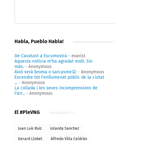
Habla, Pueblo Habla!
De Cavatast a Escumostra
- evarist
Aquesta notícia m'ha agradat molt. Sin
más.
- Anonymous
Això serà broma o sarcasme😛
- Anonymous
Encendre tot l'enllumenat públic de la ciutat
...
- Anonymous
La collada i les seves incomprensions de
l'arr...
- Anonymous
El #PleVNG
Juan Luis Ruiz
Iolanda Sanchez
Gerard Llobet
Alfredo Villa Celdrán