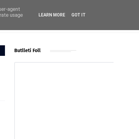
user-agent
erate usage
LEARN MORE
GOT IT
Butlletí Foll