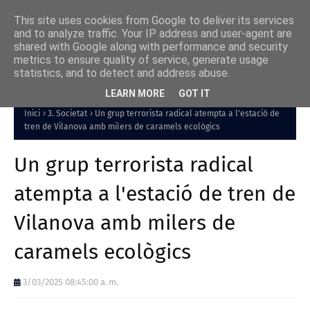
This site uses cookies from Google to deliver its services
and to analyze traffic. Your IP address and user-agent are
shared with Google along with performance and security
metrics to ensure quality of service, generate usage
statistics, and to detect and address abuse.
LEARN MORE
GOT IT
Inici
3. Societat
Un grup terrorista radical atempta a l'estació de
tren de Vilanova amb milers de caramels ecològics
Un grup terrorista radical
atempta a l'estació de tren de
Vilanova amb milers de
caramels ecològics
3/03/2025 08:45:00 a. m.