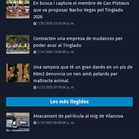
En busca i captura el membre de Can Pistraus
que va proposar Nacho Vegas pel Tingladu
2026
7/25/2026 03:16:00 p. m.
Contracten una empresa de mudances per
poder anar al Tingladu
7/24/2026 12:06:00 p. m.
Una senyora que té un gran danès en un pis de
60m2 denuncia un nen amb petards per
maltracte animal
6/23/2025 07:10:00 p. m.
Les més llegides
Atracament de pel·lícula al mig de Vilanova
2/23/2022 06:00:00 p. m.