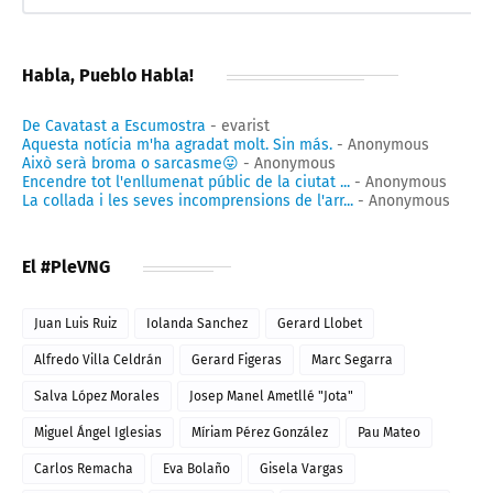
Habla, Pueblo Habla!
De Cavatast a Escumostra
- evarist
Aquesta notícia m'ha agradat molt. Sin más.
- Anonymous
Això serà broma o sarcasme😛
- Anonymous
Encendre tot l'enllumenat públic de la ciutat ...
- Anonymous
La collada i les seves incomprensions de l'arr...
- Anonymous
El #PleVNG
Juan Luis Ruiz
Iolanda Sanchez
Gerard Llobet
Alfredo Villa Celdrán
Gerard Figeras
Marc Segarra
Salva López Morales
Josep Manel Ametllé "Jota"
Miguel Ángel Iglesias
Míriam Pérez González
Pau Mateo
Carlos Remacha
Eva Bolaño
Gisela Vargas