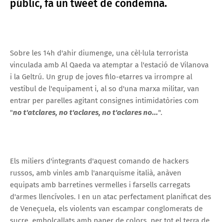
públic, fa un tweet de condemna.
Sobre les 14h d'ahir diumenge, una cèl·lula terrorista
vinculada amb Al Qaeda va atemptar a l'estació de Vilanova
i la Geltrú. Un grup de joves filo-etarres va irrompre al
vestíbul de l'equipament i, al so d'una marxa militar, van
entrar per parelles agitant consignes intimidatòries com
"
no t'atclares, no t'aclares, no t'aclares no...
".
Els miliers d'integrants d'aquest comando de hackers
russos, amb vinles amb l'anarquisme italià, anàven
equipats amb barretines vermelles i farsells carregats
d'armes llencívoles. I en un atac perfectament planificat des
de Veneçuela, els violents van escampar conglomerats de
sucre, embolcallats amb paper de colors, per tot el terra de