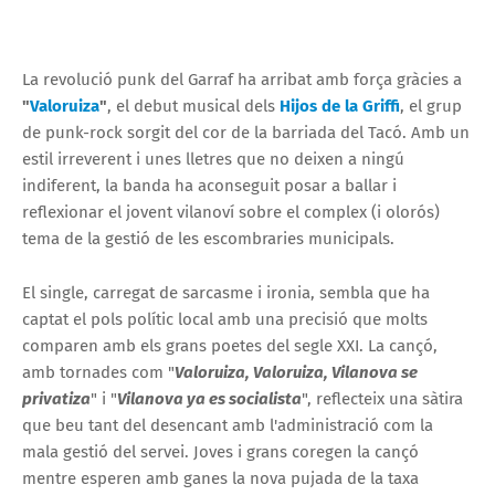
La revolució punk del Garraf ha arribat amb força gràcies a
"
Valoruiza
"
, el debut musical dels
Hijos de la Griffi
, el grup
de punk-rock sorgit del cor de la barriada del Tacó. Amb un
estil irreverent i unes lletres que no deixen a ningú
indiferent, la banda ha aconseguit posar a ballar i
reflexionar el jovent vilanoví sobre el complex (i olorós)
tema de la gestió de les escombraries municipals.
El single, carregat de sarcasme i ironia, sembla que ha
captat el pols polític local amb una precisió que molts
comparen amb els grans poetes del segle XXI. La cançó,
amb tornades com "
Valoruiza, Valoruiza, Vilanova se
privatiza
" i "
Vilanova ya es socialista
", reflecteix una sàtira
que beu tant del desencant amb l'administració com la
mala gestió del servei. Joves i grans coregen la cançó
mentre esperen amb ganes la nova pujada de la taxa