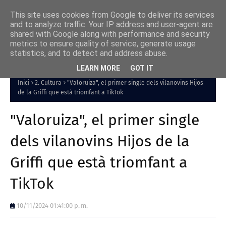
This site uses cookies from Google to deliver its services
and to analyze traffic. Your IP address and user-agent are
shared with Google along with performance and security
metrics to ensure quality of service, generate usage
statistics, and to detect and address abuse.
LEARN MORE
GOT IT
Inici
2. Cultura
"Valoruiza", el primer single dels vilanovins Hijos
de la Griffi que està triomfant a TikTok
"Valoruiza", el primer single
dels vilanovins Hijos de la
Griffi que està triomfant a
TikTok
10/11/2024 01:41:00 p. m.