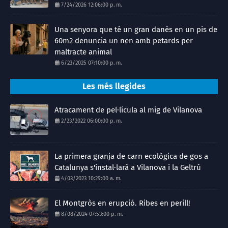
7/24/2026 12:06:00 p. m.
Una senyora que té un gran danès en un pis de
60m2 denuncia un nen amb petards per
maltracte animal
6/23/2025 07:10:00 p. m.
Les més llegides
Atracament de pel·lícula al mig de Vilanova
2/23/2022 06:00:00 p. m.
La primera granja de carn ecològica de gos a
Catalunya s'instal·larà a Vilanova i la Geltrú
4/03/2023 10:29:00 a. m.
El Montgròs en erupció. Ribes en perill!
8/08/2024 07:53:00 p. m.