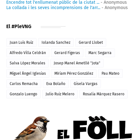
Encendre tot l'enllumenat públic de la ciutat ...
- Anonymous
La collada i les seves incomprensions de l'arr...
- Anonymous
El #PleVNG
Juan Luis Ruiz
Iolanda Sanchez
Gerard Llobet
Alfredo Villa Celdrán
Gerard Figeras
Marc Segarra
Salva López Morales
Josep Manel Ametllé "Jota"
Miguel Ángel Iglesias
Míriam Pérez González
Pau Mateo
Carlos Remacha
Eva Bolaño
Gisela Vargas
Gonzalo Luengo
Julio Ruiz Melero
Rosalia Márquez Rasero