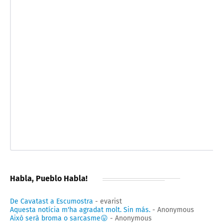
Habla, Pueblo Habla!
De Cavatast a Escumostra
- evarist
Aquesta notícia m'ha agradat molt. Sin más.
- Anonymous
Això serà broma o sarcasme😛
- Anonymous