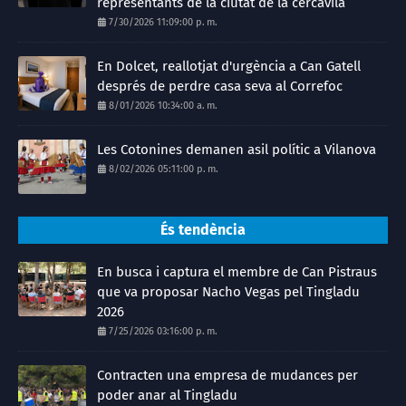
representants de la ciutat de la cercavila
7/30/2026 11:09:00 p. m.
En Dolcet, reallotjat d'urgència a Can Gatell
després de perdre casa seva al Correfoc
8/01/2026 10:34:00 a. m.
Les Cotonines demanen asil polític a Vilanova
8/02/2026 05:11:00 p. m.
És tendència
En busca i captura el membre de Can Pistraus
que va proposar Nacho Vegas pel Tingladu
2026
7/25/2026 03:16:00 p. m.
Contracten una empresa de mudances per
poder anar al Tingladu