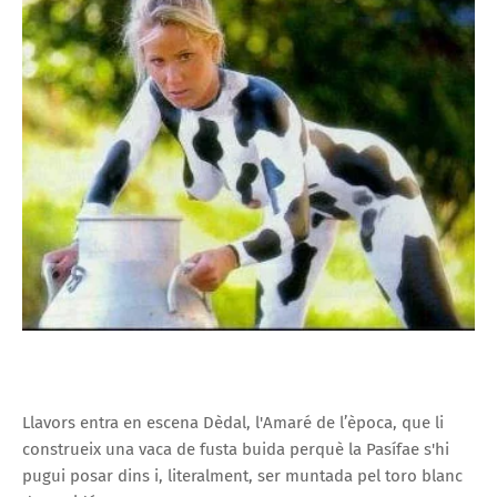
Llavors entra en escena Dèdal, l'Amaré de l’època, que li
construeix una vaca de fusta buida perquè la Pasífae s'hi
pugui posar dins i, literalment, ser muntada pel toro blanc