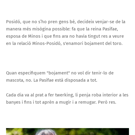
Posidó, que no s’ho pren gens bé, decideix venjar-se de la
manera més misògina possible: fa que la reina Pasífae,
esposa de Minos i que fins ara no havia tingut res a veure
en la relació Minos-Posidó, s'enamori bojament del toro.
Quan especifiquem "bojament" no vol dir tenir-lo de
mascota, no. La Pasífae està disposada a tot.
Cada dia va al prat a fer twerking, li penja roba interior a les
banyes i fins i tot aprèn a mugir i a remugar. Però res.