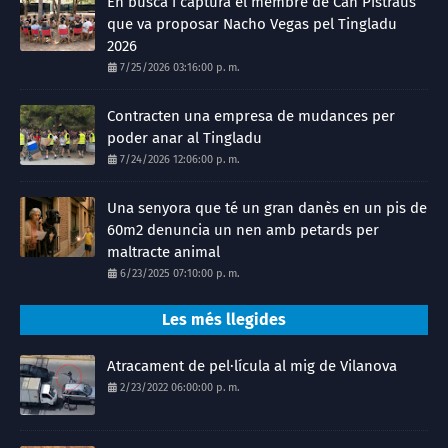
En busca i captura el membre de Can Pistraus
que va proposar Nacho Vegas pel Tingladu
2026
7/25/2026 03:16:00 p. m.
Contracten una empresa de mudances per
poder anar al Tingladu
7/24/2026 12:06:00 p. m.
Una senyora que té un gran danès en un pis de
60m2 denuncia un nen amb petards per
maltracte animal
6/23/2025 07:10:00 p. m.
Les més llegides
Atracament de pel·lícula al mig de Vilanova
2/23/2022 06:00:00 p. m.