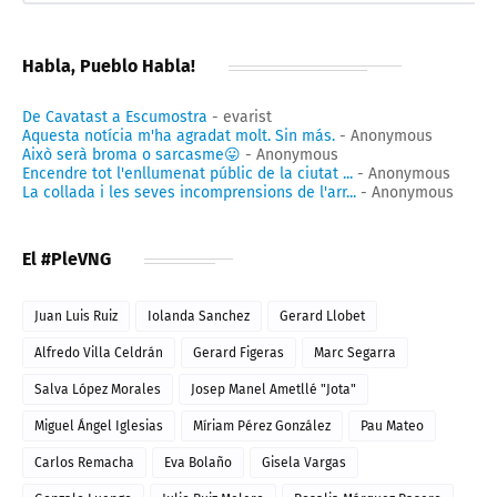
Habla, Pueblo Habla!
De Cavatast a Escumostra
- evarist
Aquesta notícia m'ha agradat molt. Sin más.
- Anonymous
Això serà broma o sarcasme😛
- Anonymous
Encendre tot l'enllumenat públic de la ciutat ...
- Anonymous
La collada i les seves incomprensions de l'arr...
- Anonymous
El #PleVNG
Juan Luis Ruiz
Iolanda Sanchez
Gerard Llobet
Alfredo Villa Celdrán
Gerard Figeras
Marc Segarra
Salva López Morales
Josep Manel Ametllé "Jota"
Miguel Ángel Iglesias
Míriam Pérez González
Pau Mateo
Carlos Remacha
Eva Bolaño
Gisela Vargas