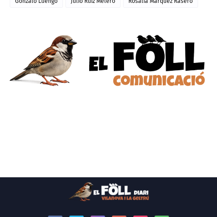
Gonzalo Luengo
Julio Ruiz Melero
Rosalia Márquez Rasero