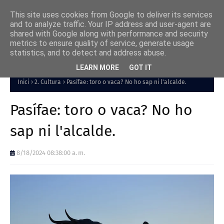
This site uses cookies from Google to deliver its services
and to analyze traffic. Your IP address and user-agent are
shared with Google along with performance and security
metrics to ensure quality of service, generate usage
statistics, and to detect and address abuse.
LEARN MORE
GOT IT
Inici
2. Cultura
Pasífae: toro o vaca? No ho sap ni l'alcalde.
Pasífae: toro o vaca? No ho
sap ni l'alcalde.
8/18/2024 08:38:00 a. m.