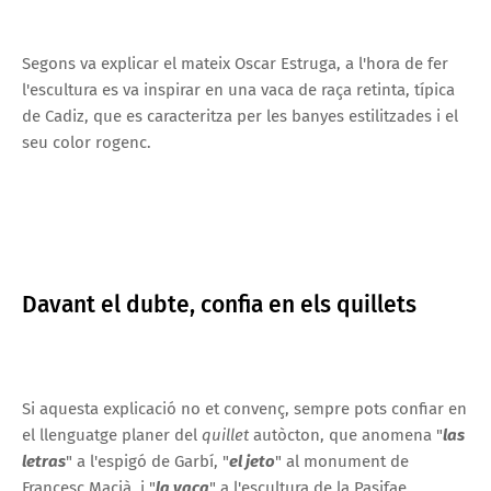
Segons va explicar el mateix Oscar Estruga, a l'hora de fer
l'escultura es va inspirar en una vaca de raça retinta, típica
de Cadiz, que es caracteritza per les banyes estilitzades i el
seu color rogenc.
Davant el dubte, confia en els quillets
Si aquesta explicació no et convenç, sempre pots confiar en
el llenguatge planer del
quillet
autòcton, que anomena "
las
letras
" a l'espigó de Garbí, "
el jeto
" al monument de
Francesc Macià, i "
la vaca
" a l'escultura de la Pasifae.