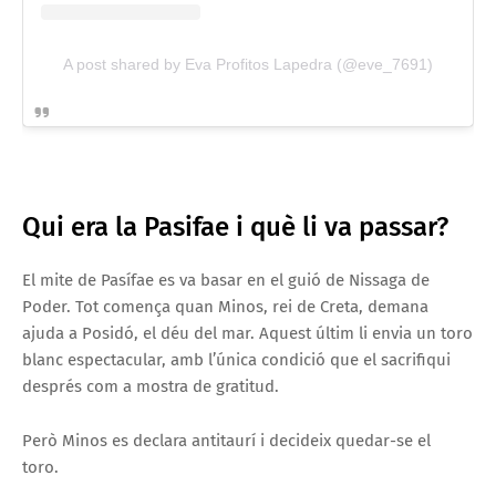
A post shared by Eva Profitos Lapedra (@eve_7691)
Qui era la Pasifae i què li va passar?
El mite de Pasífae es va basar en el guió de Nissaga de
Poder. Tot comença quan Minos, rei de Creta, demana
ajuda a Posidó, el déu del mar. Aquest últim li envia un toro
blanc espectacular, amb l’única condició que el sacrifiqui
després com a mostra de gratitud.
Però Minos es declara antitaurí i decideix quedar-se el
toro.