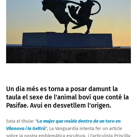
Un dia més es torna a posar damunt la
taula el sexe de l'animal boví que conté la
Pasifae. Avui en desvetllem l'origen.
Sota el titular "
La mujer que reside dentro de un toro en
Vilanova i la Geltrú
", La Vanguardia intenta fer un article
sobre la nostra emblemàtica escultura, i l'articulista Priscilla