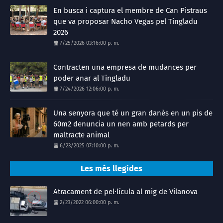
En busca i captura el membre de Can Pistraus
que va proposar Nacho Vegas pel Tingladu
2026
7/25/2026 03:16:00 p. m.
Contracten una empresa de mudances per
poder anar al Tingladu
7/24/2026 12:06:00 p. m.
Una senyora que té un gran danès en un pis de
60m2 denuncia un nen amb petards per
maltracte animal
6/23/2025 07:10:00 p. m.
Les més llegides
Atracament de pel·lícula al mig de Vilanova
2/23/2022 06:00:00 p. m.