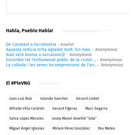
Habla, Pueblo Habla!
De Cavatast a Escumostra
- evarist
Aquesta notícia m'ha agradat molt. Sin más.
- Anonymous
Això serà broma o sarcasme😛
- Anonymous
Encendre tot l'enllumenat públic de la ciutat ...
- Anonymous
La collada i les seves incomprensions de l'arr...
- Anonymous
El #PleVNG
Juan Luis Ruiz
Iolanda Sanchez
Gerard Llobet
Alfredo Villa Celdrán
Gerard Figeras
Marc Segarra
Salva López Morales
Josep Manel Ametllé "Jota"
Miguel Ángel Iglesias
Míriam Pérez González
Pau Mateo