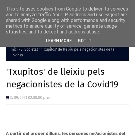
This site uses cookies from Google to deliver its services
and to analyze traffic. Your IP address and user-agent are
shared with Google along with performance and security
metrics to ensure quality of service, generate usage
statistics, and to detect and address abuse.
LEARN MORE
GOT IT
Inici
3. Societat
'Txupitos' de lleixiu pels negacionistes de la
Covid19
'Txupitos' de lleixiu pels
negacionistes de la Covid19
3/09/2021 02:00:00 p. m.
A partir del proper dilluns, les persones negacionistes del